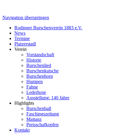
Navigation überspringen
Rodinger Burschenverein 1883 e.V.
News
Termine
Platzerstadl
Verein
Vorstandschaft
Historie
Burschenlied
Burschenkutsche
Burschenhorn
Humpen
Fahne
Lederhose
Ausstellung: 140 Jahre
Highlights
Burschenball
Faschingszeitung
Maitanz
Preisschafkopfen
Kontakt