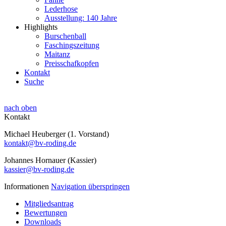
Lederhose
Ausstellung: 140 Jahre
Highlights
Burschenball
Faschingszeitung
Maitanz
Preisschafkopfen
Kontakt
Suche
nach oben
Kontakt
Michael Heuberger (1. Vorstand)
kontakt@bv-roding.de
Johannes Hornauer (Kassier)
kassier@bv-roding.de
Informationen
Navigation überspringen
Mitgliedsantrag
Bewertungen
Downloads