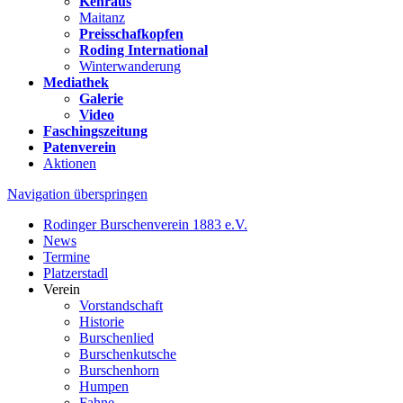
Kehraus
Maitanz
Preisschafkopfen
Roding International
Winterwanderung
Mediathek
Galerie
Video
Faschingszeitung
Patenverein
Aktionen
Navigation überspringen
Rodinger Burschenverein 1883 e.V.
News
Termine
Platzerstadl
Verein
Vorstandschaft
Historie
Burschenlied
Burschenkutsche
Burschenhorn
Humpen
Fahne