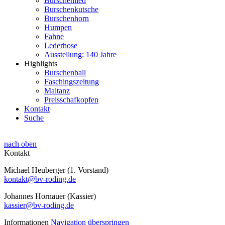
Burschenlied
Burschenkutsche
Burschenhorn
Humpen
Fahne
Lederhose
Ausstellung: 140 Jahre
Highlights
Burschenball
Faschingszeitung
Maitanz
Preisschafkopfen
Kontakt
Suche
nach oben
Kontakt
Michael Heuberger (1. Vorstand)
kontakt@bv-roding.de
Johannes Hornauer (Kassier)
kassier@bv-roding.de
Informationen
Navigation überspringen