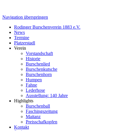
Navigation überspringen
Rodinger Burschenverein 1883 e.V.
News
Termine
Platzerstadl
Verein
Vorstandschaft
Historie
Burschenlied
Burschenkutsche
Burschenhorn
Humpen
Fahne
Lederhose
Ausstellung: 140 Jahre
Highlights
Burschenball
Faschingszeitung
Maitanz
Preisschafkopfen
Kontakt