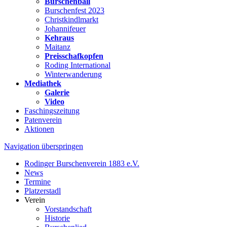
Burschenball
Burschenfest 2023
Christkindlmarkt
Johannifeuer
Kehraus
Maitanz
Preisschafkopfen
Roding International
Winterwanderung
Mediathek
Galerie
Video
Faschingszeitung
Patenverein
Aktionen
Navigation überspringen
Rodinger Burschenverein 1883 e.V.
News
Termine
Platzerstadl
Verein
Vorstandschaft
Historie