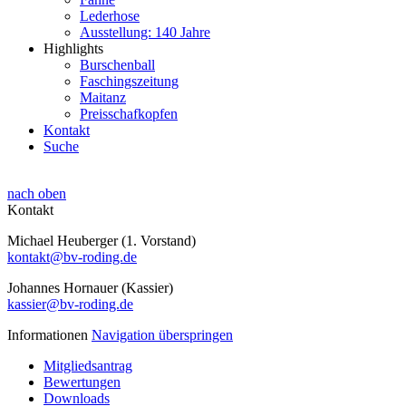
Lederhose
Ausstellung: 140 Jahre
Highlights
Burschenball
Faschingszeitung
Maitanz
Preisschafkopfen
Kontakt
Suche
nach oben
Kontakt
Michael Heuberger (1. Vorstand)
kontakt@bv-roding.de
Johannes Hornauer (Kassier)
kassier@bv-roding.de
Informationen
Navigation überspringen
Mitgliedsantrag
Bewertungen
Downloads