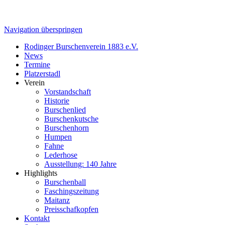
Navigation überspringen
Rodinger Burschenverein 1883 e.V.
News
Termine
Platzerstadl
Verein
Vorstandschaft
Historie
Burschenlied
Burschenkutsche
Burschenhorn
Humpen
Fahne
Lederhose
Ausstellung: 140 Jahre
Highlights
Burschenball
Faschingszeitung
Maitanz
Preisschafkopfen
Kontakt