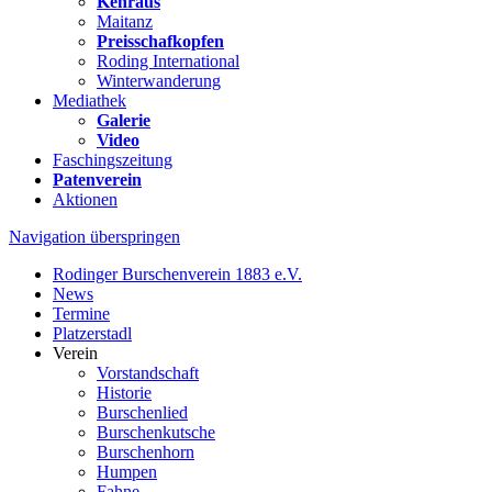
Kehraus
Maitanz
Preisschafkopfen
Roding International
Winterwanderung
Mediathek
Galerie
Video
Faschingszeitung
Patenverein
Aktionen
Navigation überspringen
Rodinger Burschenverein 1883 e.V.
News
Termine
Platzerstadl
Verein
Vorstandschaft
Historie
Burschenlied
Burschenkutsche
Burschenhorn
Humpen
Fahne