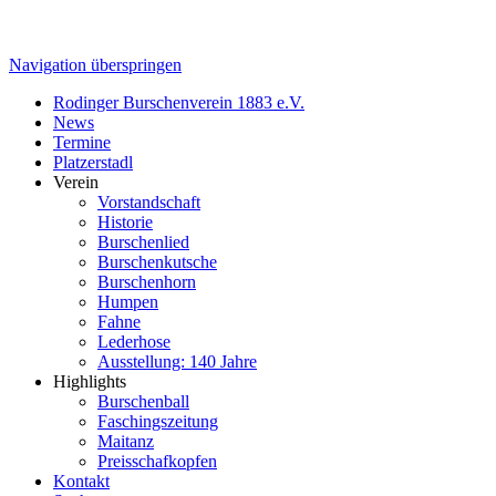
Navigation überspringen
Rodinger Burschenverein 1883 e.V.
News
Termine
Platzerstadl
Verein
Vorstandschaft
Historie
Burschenlied
Burschenkutsche
Burschenhorn
Humpen
Fahne
Lederhose
Ausstellung: 140 Jahre
Highlights
Burschenball
Faschingszeitung
Maitanz
Preisschafkopfen
Kontakt