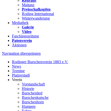
Kehraus
Maitanz
Preisschafkopfen
Roding International
Winterwanderung
Mediathek
Galerie
Video
Faschingszeitung
Patenverein
Aktionen
Navigation überspringen
Rodinger Burschenverein 1883 e.V.
News
Termine
Platzerstadl
Verein
Vorstandschaft
Historie
Burschenlied
Burschenkutsche
Burschenhorn
Humpen
Fahne