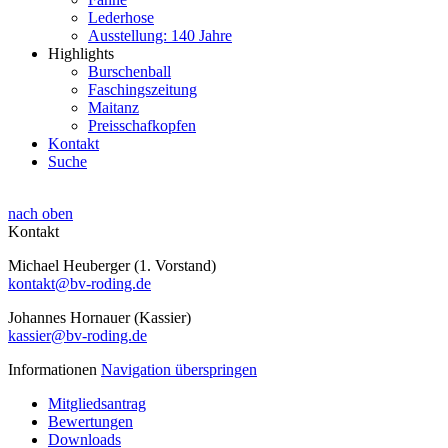
Lederhose
Ausstellung: 140 Jahre
Highlights
Burschenball
Faschingszeitung
Maitanz
Preisschafkopfen
Kontakt
Suche
nach oben
Kontakt
Michael Heuberger (1. Vorstand)
kontakt@bv-roding.de
Johannes Hornauer (Kassier)
kassier@bv-roding.de
Informationen
Navigation überspringen
Mitgliedsantrag
Bewertungen
Downloads