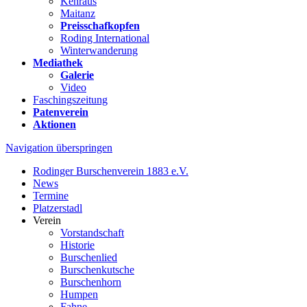
Kehraus
Maitanz
Preisschafkopfen
Roding International
Winterwanderung
Mediathek
Galerie
Video
Faschingszeitung
Patenverein
Aktionen
Navigation überspringen
Rodinger Burschenverein 1883 e.V.
News
Termine
Platzerstadl
Verein
Vorstandschaft
Historie
Burschenlied
Burschenkutsche
Burschenhorn
Humpen
Fahne