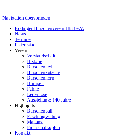
Navigation überspringen
Rodinger Burschenverein 1883 e.V.
News
Termine
Platzerstadl
Verein
Vorstandschaft
Historie
Burschenlied
Burschenkutsche
Burschenhorn
Humpen
Fahne
Lederhose
Ausstellung: 140 Jahre
Highlights
Burschenball
Faschingszeitung
Maitanz
Preisschafkopfen
Kontakt