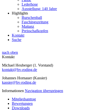
Lederhose
Ausstellung: 140 Jahre
Highlights
Burschenball
Faschingszeitung
Maitanz
Preisschafkopfen
Kontakt
Suche
nach oben
Kontakt
Michael Heuberger (1. Vorstand)
kontakt@bv-roding.de
Johannes Hornauer (Kassier)
kassier@bv-roding.de
Informationen
Navigation überspringen
Mitgliedsantrag
Bewertungen
Downloads