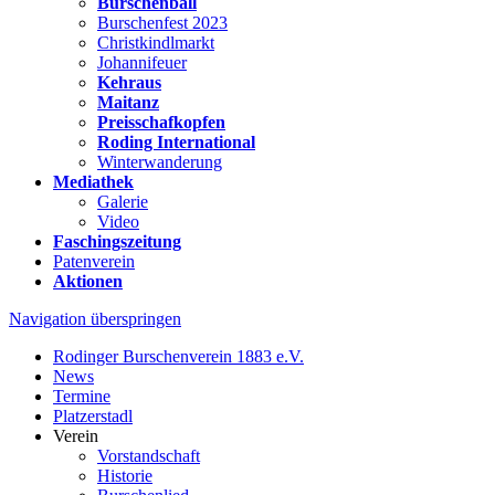
Burschenball
Burschenfest 2023
Christkindlmarkt
Johannifeuer
Kehraus
Maitanz
Preisschafkopfen
Roding International
Winterwanderung
Mediathek
Galerie
Video
Faschingszeitung
Patenverein
Aktionen
Navigation überspringen
Rodinger Burschenverein 1883 e.V.
News
Termine
Platzerstadl
Verein
Vorstandschaft
Historie