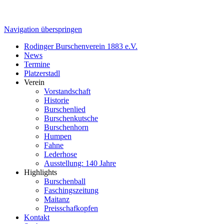
Navigation überspringen
Rodinger Burschenverein 1883 e.V.
News
Termine
Platzerstadl
Verein
Vorstandschaft
Historie
Burschenlied
Burschenkutsche
Burschenhorn
Humpen
Fahne
Lederhose
Ausstellung: 140 Jahre
Highlights
Burschenball
Faschingszeitung
Maitanz
Preisschafkopfen
Kontakt