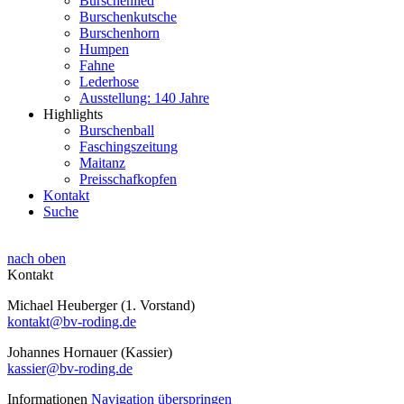
Burschenlied
Burschenkutsche
Burschenhorn
Humpen
Fahne
Lederhose
Ausstellung: 140 Jahre
Highlights
Burschenball
Faschingszeitung
Maitanz
Preisschafkopfen
Kontakt
Suche
nach oben
Kontakt
Michael Heuberger (1. Vorstand)
kontakt@bv-roding.de
Johannes Hornauer (Kassier)
kassier@bv-roding.de
Informationen
Navigation überspringen