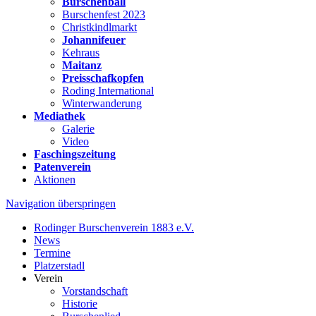
Burschenball
Burschenfest 2023
Christkindlmarkt
Johannifeuer
Kehraus
Maitanz
Preisschafkopfen
Roding International
Winterwanderung
Mediathek
Galerie
Video
Faschingszeitung
Patenverein
Aktionen
Navigation überspringen
Rodinger Burschenverein 1883 e.V.
News
Termine
Platzerstadl
Verein
Vorstandschaft
Historie