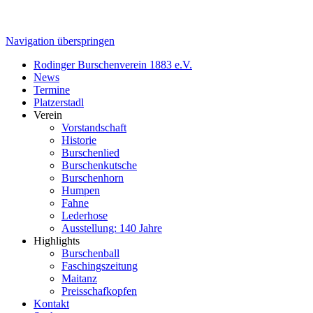
Navigation überspringen
Rodinger Burschenverein 1883 e.V.
News
Termine
Platzerstadl
Verein
Vorstandschaft
Historie
Burschenlied
Burschenkutsche
Burschenhorn
Humpen
Fahne
Lederhose
Ausstellung: 140 Jahre
Highlights
Burschenball
Faschingszeitung
Maitanz
Preisschafkopfen
Kontakt