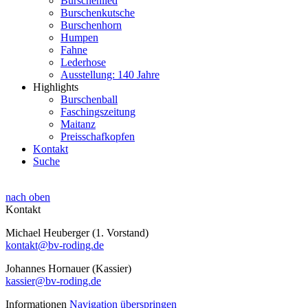
Burschenlied
Burschenkutsche
Burschenhorn
Humpen
Fahne
Lederhose
Ausstellung: 140 Jahre
Highlights
Burschenball
Faschingszeitung
Maitanz
Preisschafkopfen
Kontakt
Suche
nach oben
Kontakt
Michael Heuberger (1. Vorstand)
kontakt@bv-roding.de
Johannes Hornauer (Kassier)
kassier@bv-roding.de
Informationen
Navigation überspringen