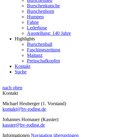
Burschenlied
Burschenkutsche
Burschenhorn
Humpen
Fahne
Lederhose
Ausstellung: 140 Jahre
Highlights
Burschenball
Faschingszeitung
Maitanz
Preisschafkopfen
Kontakt
Suche
nach oben
Kontakt
Michael Heuberger (1. Vorstand)
kontakt@bv-roding.de
Johannes Hornauer (Kassier)
kassier@bv-roding.de
Informationen
Navigation überspringen