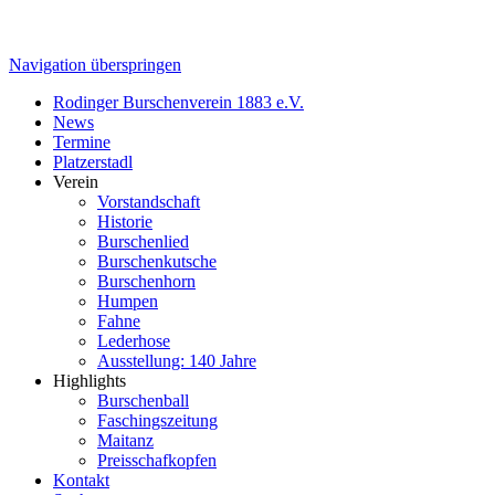
Navigation überspringen
Rodinger Burschenverein 1883 e.V.
News
Termine
Platzerstadl
Verein
Vorstandschaft
Historie
Burschenlied
Burschenkutsche
Burschenhorn
Humpen
Fahne
Lederhose
Ausstellung: 140 Jahre
Highlights
Burschenball
Faschingszeitung
Maitanz
Preisschafkopfen
Kontakt