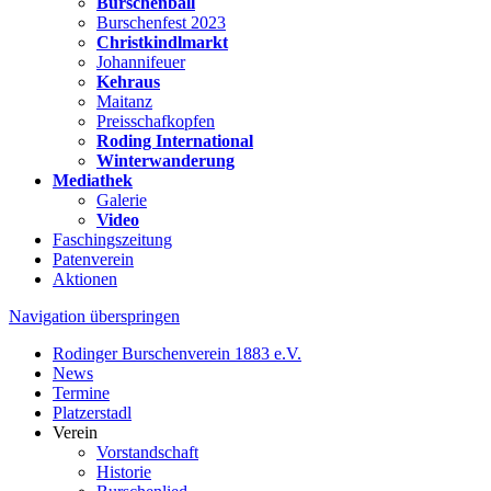
Burschenball
Burschenfest 2023
Christkindlmarkt
Johannifeuer
Kehraus
Maitanz
Preisschafkopfen
Roding International
Winterwanderung
Mediathek
Galerie
Video
Faschingszeitung
Patenverein
Aktionen
Navigation überspringen
Rodinger Burschenverein 1883 e.V.
News
Termine
Platzerstadl
Verein
Vorstandschaft
Historie