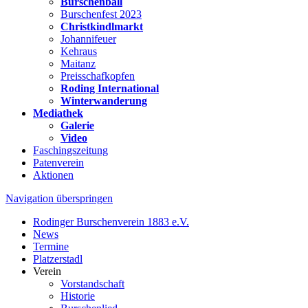
Burschenball
Burschenfest 2023
Christkindlmarkt
Johannifeuer
Kehraus
Maitanz
Preisschafkopfen
Roding International
Winterwanderung
Mediathek
Galerie
Video
Faschingszeitung
Patenverein
Aktionen
Navigation überspringen
Rodinger Burschenverein 1883 e.V.
News
Termine
Platzerstadl
Verein
Vorstandschaft
Historie