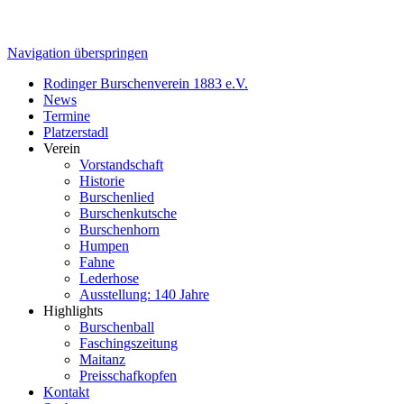
Navigation überspringen
Rodinger Burschenverein 1883 e.V.
News
Termine
Platzerstadl
Verein
Vorstandschaft
Historie
Burschenlied
Burschenkutsche
Burschenhorn
Humpen
Fahne
Lederhose
Ausstellung: 140 Jahre
Highlights
Burschenball
Faschingszeitung
Maitanz
Preisschafkopfen
Kontakt