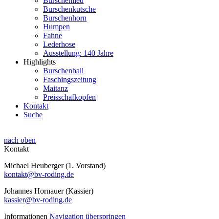
Burschenlied
Burschenkutsche
Burschenhorn
Humpen
Fahne
Lederhose
Ausstellung: 140 Jahre
Highlights
Burschenball
Faschingszeitung
Maitanz
Preisschafkopfen
Kontakt
Suche
nach oben
Kontakt
Michael Heuberger (1. Vorstand)
kontakt@bv-roding.de
Johannes Hornauer (Kassier)
kassier@bv-roding.de
Informationen
Navigation überspringen