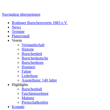
Navigation überspringen
Rodinger Burschenverein 1883 e.V.
News
Termine
Platzerstadl
Verein
Vorstandschaft
Historie
Burschenlied
Burschenkutsche
Burschenhorn
Humpen
Fahne
Lederhose
Ausstellung: 140 Jahre
Highlights
Burschenball
Faschingszeitung
Maitanz
Preisschafkopfen
Kontakt