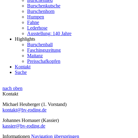
Burschenlied
Burschenkutsche
Burschenhorn
Humpen
Fahne
Lederhose
Ausstellung: 140 Jahre
Highlights
Burschenball
Faschingszeitung
Maitanz
Preisschafkopfen
Kontakt
Suche
nach oben
Kontakt
Michael Heuberger (1. Vorstand)
kontakt@bv-roding.de
Johannes Hornauer (Kassier)
kassier@bv-roding.de
Informationen
Navigation überspringen