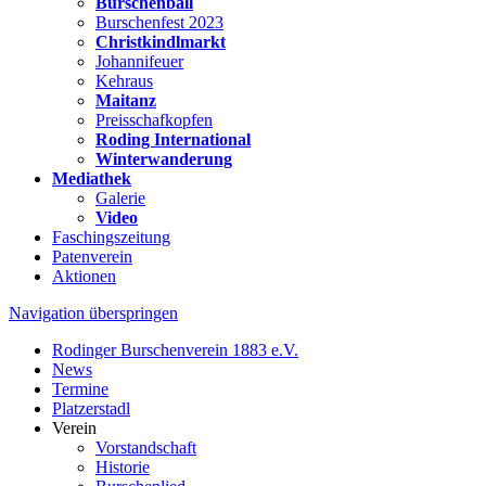
Burschenball
Burschenfest 2023
Christkindlmarkt
Johannifeuer
Kehraus
Maitanz
Preisschafkopfen
Roding International
Winterwanderung
Mediathek
Galerie
Video
Faschingszeitung
Patenverein
Aktionen
Navigation überspringen
Rodinger Burschenverein 1883 e.V.
News
Termine
Platzerstadl
Verein
Vorstandschaft
Historie