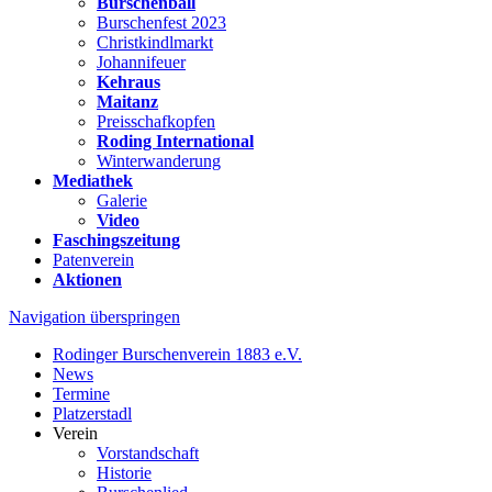
Burschenball
Burschenfest 2023
Christkindlmarkt
Johannifeuer
Kehraus
Maitanz
Preisschafkopfen
Roding International
Winterwanderung
Mediathek
Galerie
Video
Faschingszeitung
Patenverein
Aktionen
Navigation überspringen
Rodinger Burschenverein 1883 e.V.
News
Termine
Platzerstadl
Verein
Vorstandschaft
Historie