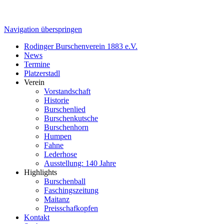
Navigation überspringen
Rodinger Burschenverein 1883 e.V.
News
Termine
Platzerstadl
Verein
Vorstandschaft
Historie
Burschenlied
Burschenkutsche
Burschenhorn
Humpen
Fahne
Lederhose
Ausstellung: 140 Jahre
Highlights
Burschenball
Faschingszeitung
Maitanz
Preisschafkopfen
Kontakt