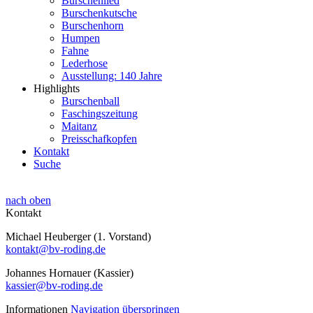
Burschenlied
Burschenkutsche
Burschenhorn
Humpen
Fahne
Lederhose
Ausstellung: 140 Jahre
Highlights
Burschenball
Faschingszeitung
Maitanz
Preisschafkopfen
Kontakt
Suche
nach oben
Kontakt
Michael Heuberger (1. Vorstand)
kontakt@bv-roding.de
Johannes Hornauer (Kassier)
kassier@bv-roding.de
Informationen
Navigation überspringen