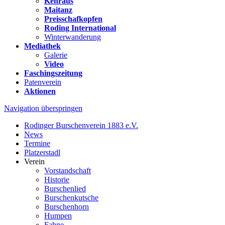
Kehraus
Maitanz
Preisschafkopfen
Roding International
Winterwanderung
Mediathek
Galerie
Video
Faschingszeitung
Patenverein
Aktionen
Navigation überspringen
Rodinger Burschenverein 1883 e.V.
News
Termine
Platzerstadl
Verein
Vorstandschaft
Historie
Burschenlied
Burschenkutsche
Burschenhorn
Humpen
Fahne