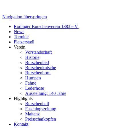
Navigation überspringen
Rodinger Burschenverein 1883 e.V.
News
Termine
Platzerstadl
Verein
Vorstandschaft
Historie
Burschenlied
Burschenkutsche
Burschenhorn
Humpen
Fahne
Lederhose
Ausstellung: 140 Jahre
Highlights
Burschenball
Faschingszeitung
Maitanz
Preisschafkopfen
Kontakt