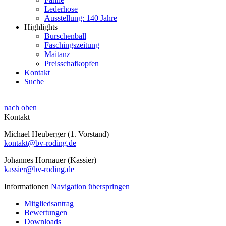
Lederhose
Ausstellung: 140 Jahre
Highlights
Burschenball
Faschingszeitung
Maitanz
Preisschafkopfen
Kontakt
Suche
nach oben
Kontakt
Michael Heuberger (1. Vorstand)
kontakt@bv-roding.de
Johannes Hornauer (Kassier)
kassier@bv-roding.de
Informationen
Navigation überspringen
Mitgliedsantrag
Bewertungen
Downloads