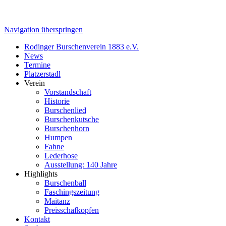
Navigation überspringen
Rodinger Burschenverein 1883 e.V.
News
Termine
Platzerstadl
Verein
Vorstandschaft
Historie
Burschenlied
Burschenkutsche
Burschenhorn
Humpen
Fahne
Lederhose
Ausstellung: 140 Jahre
Highlights
Burschenball
Faschingszeitung
Maitanz
Preisschafkopfen
Kontakt