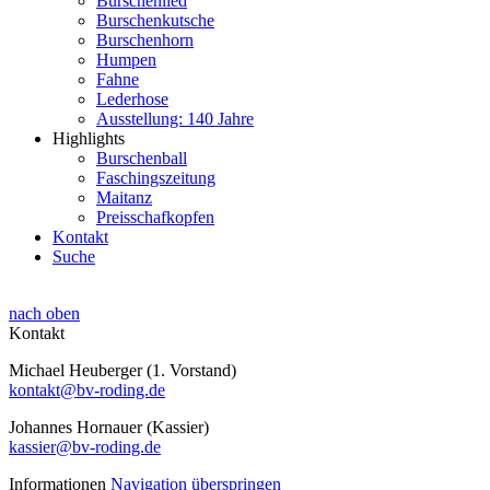
Burschenlied
Burschenkutsche
Burschenhorn
Humpen
Fahne
Lederhose
Ausstellung: 140 Jahre
Highlights
Burschenball
Faschingszeitung
Maitanz
Preisschafkopfen
Kontakt
Suche
nach oben
Kontakt
Michael Heuberger (1. Vorstand)
kontakt@bv-roding.de
Johannes Hornauer (Kassier)
kassier@bv-roding.de
Informationen
Navigation überspringen