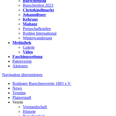
Burschenball
Burschenfest 2023
Christkindlmarkt
Johannifeuer
Kehraus
Maitanz
Preisschafkopfen
Roding International
Winterwanderung
Mediathek
Galerie
Video
Faschingszeitung
Patenverein
Aktionen
Navigation überspringen
Rodinger Burschenverein 1883 e.V.
News
Termine
Platzerstadl
Verein
Vorstandschaft
Historie