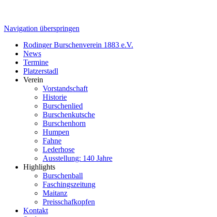
Navigation überspringen
Rodinger Burschenverein 1883 e.V.
News
Termine
Platzerstadl
Verein
Vorstandschaft
Historie
Burschenlied
Burschenkutsche
Burschenhorn
Humpen
Fahne
Lederhose
Ausstellung: 140 Jahre
Highlights
Burschenball
Faschingszeitung
Maitanz
Preisschafkopfen
Kontakt