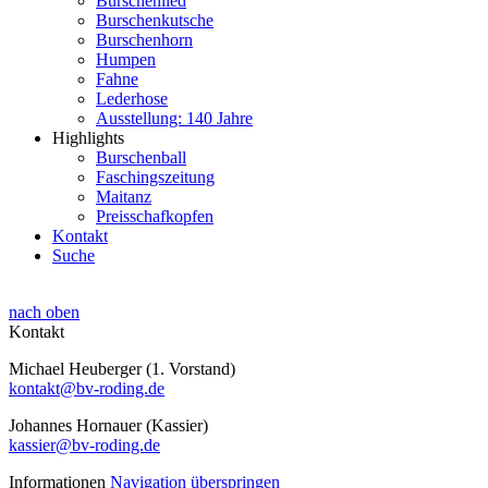
Burschenlied
Burschenkutsche
Burschenhorn
Humpen
Fahne
Lederhose
Ausstellung: 140 Jahre
Highlights
Burschenball
Faschingszeitung
Maitanz
Preisschafkopfen
Kontakt
Suche
nach oben
Kontakt
Michael Heuberger (1. Vorstand)
kontakt@bv-roding.de
Johannes Hornauer (Kassier)
kassier@bv-roding.de
Informationen
Navigation überspringen