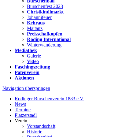
Burschenball
Burschenfest 2023
Christkindlmarkt
Johannifeuer
Kehraus
Maitanz
Preisschafkopfen
Roding International
Winterwanderung
Mediathek
Galerie
Video
Faschingszeitung
Patenverein
Aktionen
Navigation überspringen
Rodinger Burschenverein 1883 e.V.
News
Termine
Platzerstadl
Verein
Vorstandschaft
Historie