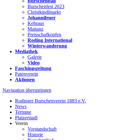
Burschenball
Burschenfest 2023
Christkindlmarkt
Johannifeuer
Kehraus
Maitanz
Preisschafkopfen
Roding International
Winterwanderung
Mediathek
Galerie
Video
Faschingszeitung
Patenverein
Aktionen
Navigation überspringen
Rodinger Burschenverein 1883 e.V.
News
Termine
Platzerstadl
Verein
Vorstandschaft
Historie