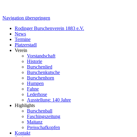
Navigation überspringen
Rodinger Burschenverein 1883 e.V.
News
Termine
Platzerstadl
Verein
Vorstandschaft
Historie
Burschenlied
Burschenkutsche
Burschenhorn
Humpen
Fahne
Lederhose
Ausstellung: 140 Jahre
Highlights
Burschenball
Faschingszeitung
Maitanz
Preisschafkopfen
Kontakt