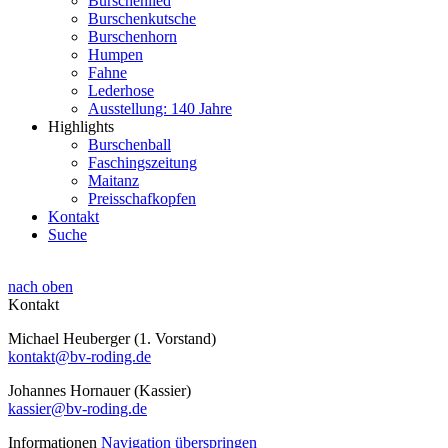
Burschenlied
Burschenkutsche
Burschenhorn
Humpen
Fahne
Lederhose
Ausstellung: 140 Jahre
Highlights
Burschenball
Faschingszeitung
Maitanz
Preisschafkopfen
Kontakt
Suche
nach oben
Kontakt
Michael Heuberger (1. Vorstand)
kontakt@bv-roding.de
Johannes Hornauer (Kassier)
kassier@bv-roding.de
Informationen
Navigation überspringen