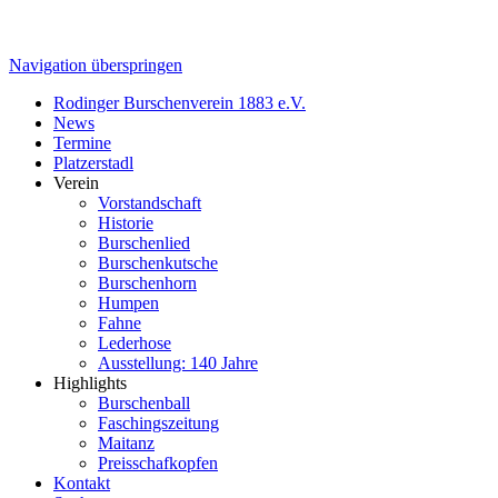
Navigation überspringen
Rodinger Burschenverein 1883 e.V.
News
Termine
Platzerstadl
Verein
Vorstandschaft
Historie
Burschenlied
Burschenkutsche
Burschenhorn
Humpen
Fahne
Lederhose
Ausstellung: 140 Jahre
Highlights
Burschenball
Faschingszeitung
Maitanz
Preisschafkopfen
Kontakt