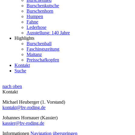
Burschenlied
Burschenkutsche
Burschenhorn
Humpen
Fahne
Lederhose
Ausstellung: 140 Jahre
Highlights
Burschenball
Faschingszeitung
Maitanz
Preisschafkopfen
Kontakt
Suche
nach oben
Kontakt
Michael Heuberger (1. Vorstand)
kontakt@bv-roding.de
Johannes Hornauer (Kassier)
kassier@bv-roding.de
Informationen
Navigation überspringen