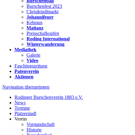
Burschenball
Burschenfest 2023
Christkindlmarkt
Johannifeuer
Kehraus
Maitanz
Preisschafkopfen
Roding International
Winterwanderung
Mediathek
Galerie
Video
Faschingszeitung
Patenverein
Aktionen
Navigation überspringen
Rodinger Burschenverein 1883 e.V.
News
Termine
Platzerstadl
Verein
Vorstandschaft
Historie