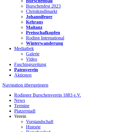
Burschenball
Burschenfest 2023
Christkindlmarkt
Johannifeuer
Kehraus
Maitanz
Preisschafkopfen
Roding International
Winterwanderung
Mediathek
Galerie
Video
Faschingszeitung
Patenverein
Aktionen
Navigation überspringen
Rodinger Burschenverein 1883 e.V.
News
Termine
Platzerstadl
Verein
Vorstandschaft
Historie