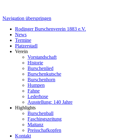
Navigation überspringen
Rodinger Burschenverein 1883 e.V.
News
Termine
Platzerstadl
Verein
Vorstandschaft
Historie
Burschenlied
Burschenkutsche
Burschenhorn
Humpen
Fahne
Lederhose
Ausstellung: 140 Jahre
Highlights
Burschenball
Faschingszeitung
Maitanz
Preisschafkopfen
Kontakt