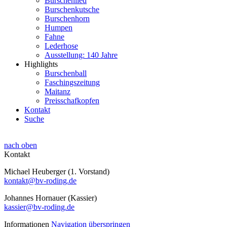
Burschenlied
Burschenkutsche
Burschenhorn
Humpen
Fahne
Lederhose
Ausstellung: 140 Jahre
Highlights
Burschenball
Faschingszeitung
Maitanz
Preisschafkopfen
Kontakt
Suche
nach oben
Kontakt
Michael Heuberger (1. Vorstand)
kontakt@bv-roding.de
Johannes Hornauer (Kassier)
kassier@bv-roding.de
Informationen
Navigation überspringen