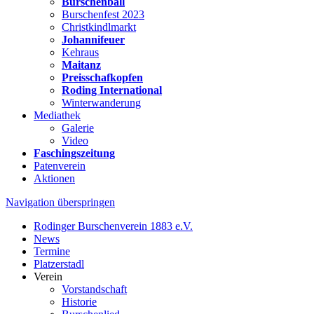
Burschenball
Burschenfest 2023
Christkindlmarkt
Johannifeuer
Kehraus
Maitanz
Preisschafkopfen
Roding International
Winterwanderung
Mediathek
Galerie
Video
Faschingszeitung
Patenverein
Aktionen
Navigation überspringen
Rodinger Burschenverein 1883 e.V.
News
Termine
Platzerstadl
Verein
Vorstandschaft
Historie