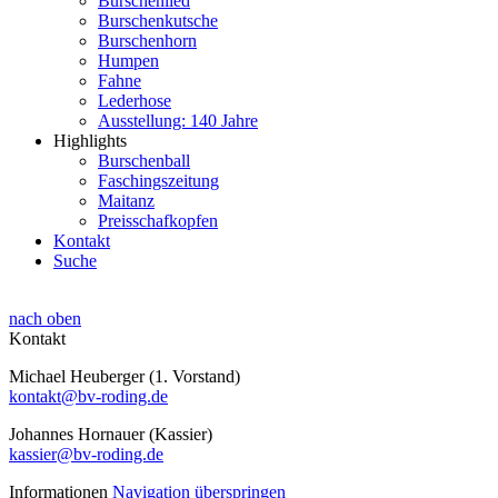
Burschenlied
Burschenkutsche
Burschenhorn
Humpen
Fahne
Lederhose
Ausstellung: 140 Jahre
Highlights
Burschenball
Faschingszeitung
Maitanz
Preisschafkopfen
Kontakt
Suche
nach oben
Kontakt
Michael Heuberger (1. Vorstand)
kontakt@bv-roding.de
Johannes Hornauer (Kassier)
kassier@bv-roding.de
Informationen
Navigation überspringen