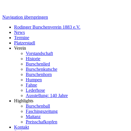
Navigation überspringen
Rodinger Burschenverein 1883 e.V.
News
Termine
Platzerstadl
Verein
Vorstandschaft
Historie
Burschenlied
Burschenkutsche
Burschenhorn
Humpen
Fahne
Lederhose
Ausstellung: 140 Jahre
Highlights
Burschenball
Faschingszeitung
Maitanz
Preisschafkopfen
Kontakt