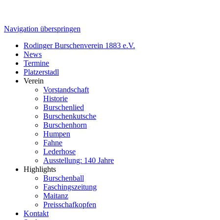
Navigation überspringen
Rodinger Burschenverein 1883 e.V.
News
Termine
Platzerstadl
Verein
Vorstandschaft
Historie
Burschenlied
Burschenkutsche
Burschenhorn
Humpen
Fahne
Lederhose
Ausstellung: 140 Jahre
Highlights
Burschenball
Faschingszeitung
Maitanz
Preisschafkopfen
Kontakt