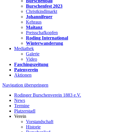
Burschenball
Burschenfest 2023
Christkindlmarkt
Johannifeuer
Kehraus
Maitanz
Preisschafkopfen
Roding International
Winterwanderung
Mediathek
Galerie
Video
Faschingszeitung
Patenverein
Aktionen
Navigation überspringen
Rodinger Burschenverein 1883 e.V.
News
Termine
Platzerstadl
Verein
Vorstandschaft
Historie