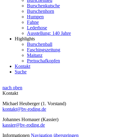
Burschenlied
Burschenkutsche
Burschenhorn
Humpen
Fahne
Lederhose
Ausstellung: 140 Jahre
Highlights
Burschenball
Faschingszeitung
Maitanz
Preisschafkopfen
Kontakt
Suche
nach oben
Kontakt
Michael Heuberger (1. Vorstand)
kontakt@bv-roding.de
Johannes Hornauer (Kassier)
kassier@bv-roding.de
Informationen
Navigation überspringen