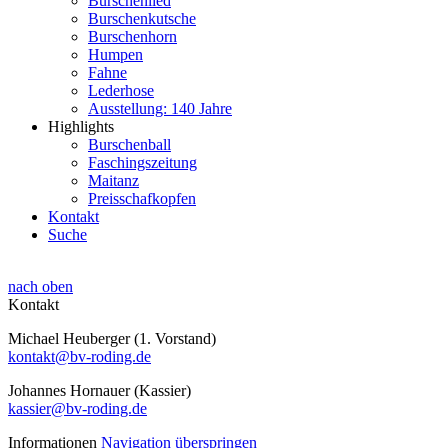
Burschenlied
Burschenkutsche
Burschenhorn
Humpen
Fahne
Lederhose
Ausstellung: 140 Jahre
Highlights
Burschenball
Faschingszeitung
Maitanz
Preisschafkopfen
Kontakt
Suche
nach oben
Kontakt
Michael Heuberger (1. Vorstand)
kontakt@bv-roding.de
Johannes Hornauer (Kassier)
kassier@bv-roding.de
Informationen
Navigation überspringen