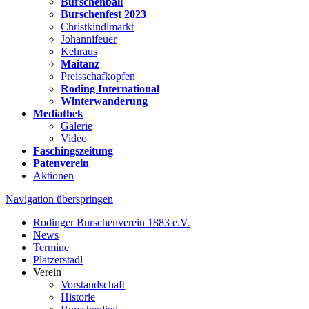
Burschenball
Burschenfest 2023
Christkindlmarkt
Johannifeuer
Kehraus
Maitanz
Preisschafkopfen
Roding International
Winterwanderung
Mediathek
Galerie
Video
Faschingszeitung
Patenverein
Aktionen
Navigation überspringen
Rodinger Burschenverein 1883 e.V.
News
Termine
Platzerstadl
Verein
Vorstandschaft
Historie