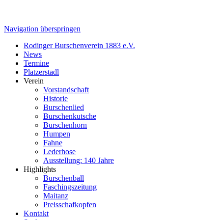
Navigation überspringen
Rodinger Burschenverein 1883 e.V.
News
Termine
Platzerstadl
Verein
Vorstandschaft
Historie
Burschenlied
Burschenkutsche
Burschenhorn
Humpen
Fahne
Lederhose
Ausstellung: 140 Jahre
Highlights
Burschenball
Faschingszeitung
Maitanz
Preisschafkopfen
Kontakt