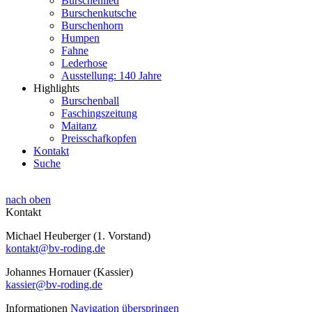
Burschenlied
Burschenkutsche
Burschenhorn
Humpen
Fahne
Lederhose
Ausstellung: 140 Jahre
Highlights
Burschenball
Faschingszeitung
Maitanz
Preisschafkopfen
Kontakt
Suche
nach oben
Kontakt
Michael Heuberger (1. Vorstand)
kontakt@bv-roding.de
Johannes Hornauer (Kassier)
kassier@bv-roding.de
Informationen
Navigation überspringen