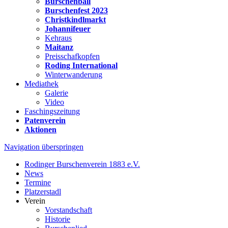
Burschenball
Burschenfest 2023
Christkindlmarkt
Johannifeuer
Kehraus
Maitanz
Preisschafkopfen
Roding International
Winterwanderung
Mediathek
Galerie
Video
Faschingszeitung
Patenverein
Aktionen
Navigation überspringen
Rodinger Burschenverein 1883 e.V.
News
Termine
Platzerstadl
Verein
Vorstandschaft
Historie