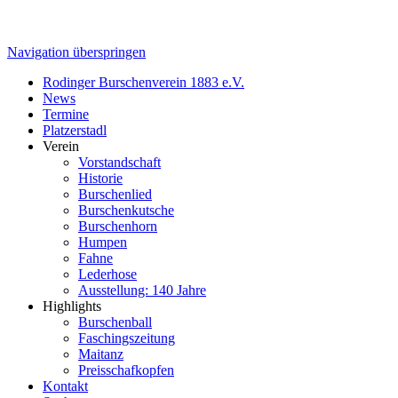
Navigation überspringen
Rodinger Burschenverein 1883 e.V.
News
Termine
Platzerstadl
Verein
Vorstandschaft
Historie
Burschenlied
Burschenkutsche
Burschenhorn
Humpen
Fahne
Lederhose
Ausstellung: 140 Jahre
Highlights
Burschenball
Faschingszeitung
Maitanz
Preisschafkopfen
Kontakt