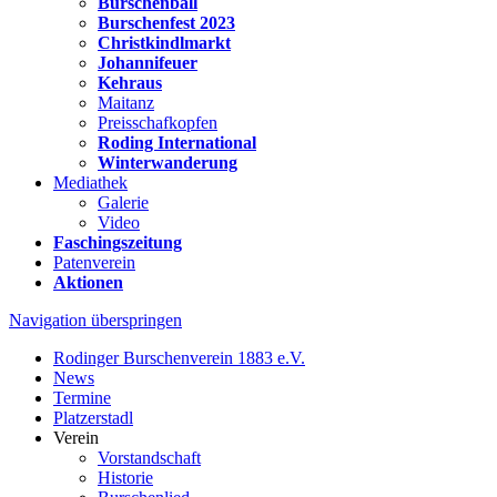
Burschenball
Burschenfest 2023
Christkindlmarkt
Johannifeuer
Kehraus
Maitanz
Preisschafkopfen
Roding International
Winterwanderung
Mediathek
Galerie
Video
Faschingszeitung
Patenverein
Aktionen
Navigation überspringen
Rodinger Burschenverein 1883 e.V.
News
Termine
Platzerstadl
Verein
Vorstandschaft
Historie