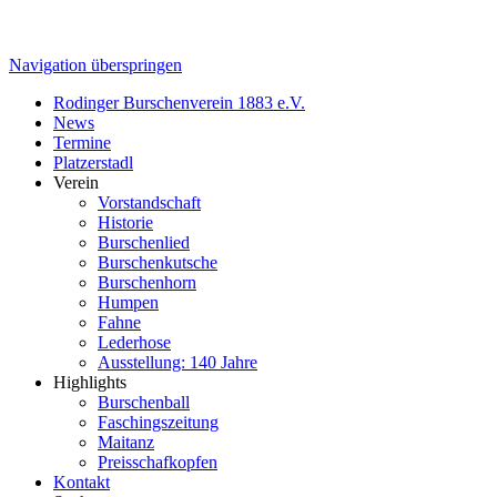
Navigation überspringen
Rodinger Burschenverein 1883 e.V.
News
Termine
Platzerstadl
Verein
Vorstandschaft
Historie
Burschenlied
Burschenkutsche
Burschenhorn
Humpen
Fahne
Lederhose
Ausstellung: 140 Jahre
Highlights
Burschenball
Faschingszeitung
Maitanz
Preisschafkopfen
Kontakt