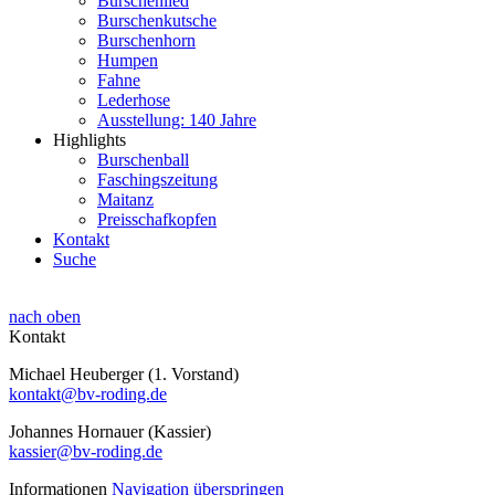
Burschenlied
Burschenkutsche
Burschenhorn
Humpen
Fahne
Lederhose
Ausstellung: 140 Jahre
Highlights
Burschenball
Faschingszeitung
Maitanz
Preisschafkopfen
Kontakt
Suche
nach oben
Kontakt
Michael Heuberger (1. Vorstand)
kontakt@bv-roding.de
Johannes Hornauer (Kassier)
kassier@bv-roding.de
Informationen
Navigation überspringen