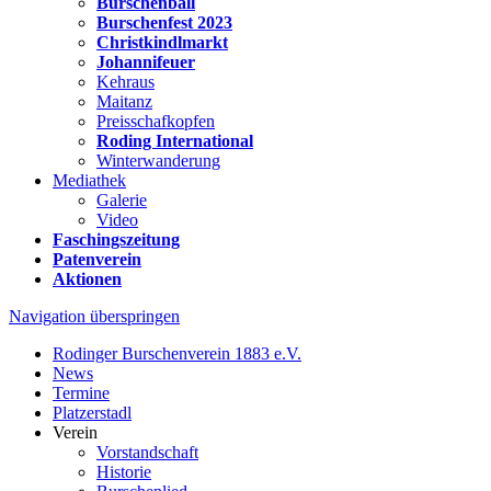
Burschenball
Burschenfest 2023
Christkindlmarkt
Johannifeuer
Kehraus
Maitanz
Preisschafkopfen
Roding International
Winterwanderung
Mediathek
Galerie
Video
Faschingszeitung
Patenverein
Aktionen
Navigation überspringen
Rodinger Burschenverein 1883 e.V.
News
Termine
Platzerstadl
Verein
Vorstandschaft
Historie