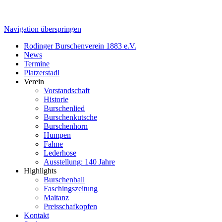
Navigation überspringen
Rodinger Burschenverein 1883 e.V.
News
Termine
Platzerstadl
Verein
Vorstandschaft
Historie
Burschenlied
Burschenkutsche
Burschenhorn
Humpen
Fahne
Lederhose
Ausstellung: 140 Jahre
Highlights
Burschenball
Faschingszeitung
Maitanz
Preisschafkopfen
Kontakt