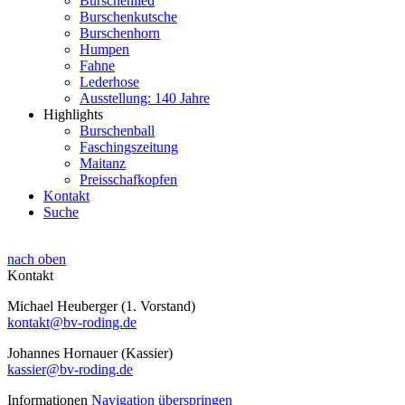
Burschenlied
Burschenkutsche
Burschenhorn
Humpen
Fahne
Lederhose
Ausstellung: 140 Jahre
Highlights
Burschenball
Faschingszeitung
Maitanz
Preisschafkopfen
Kontakt
Suche
nach oben
Kontakt
Michael Heuberger (1. Vorstand)
kontakt@bv-roding.de
Johannes Hornauer (Kassier)
kassier@bv-roding.de
Informationen
Navigation überspringen