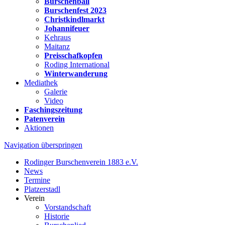
Burschenball
Burschenfest 2023
Christkindlmarkt
Johannifeuer
Kehraus
Maitanz
Preisschafkopfen
Roding International
Winterwanderung
Mediathek
Galerie
Video
Faschingszeitung
Patenverein
Aktionen
Navigation überspringen
Rodinger Burschenverein 1883 e.V.
News
Termine
Platzerstadl
Verein
Vorstandschaft
Historie