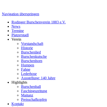
Navigation überspringen
Rodinger Burschenverein 1883 e.V.
News
Termine
Platzerstadl
Verein
Vorstandschaft
Historie
Burschenlied
Burschenkutsche
Burschenhorn
Humpen
Fahne
Lederhose
Ausstellung: 140 Jahre
Highlights
Burschenball
Faschingszeitung
Maitanz
Preisschafkopfen
Kontakt