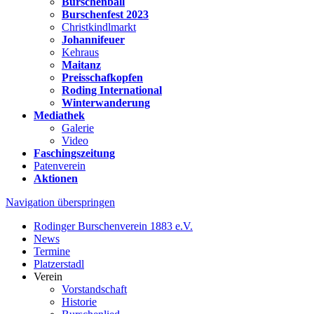
Burschenball
Burschenfest 2023
Christkindlmarkt
Johannifeuer
Kehraus
Maitanz
Preisschafkopfen
Roding International
Winterwanderung
Mediathek
Galerie
Video
Faschingszeitung
Patenverein
Aktionen
Navigation überspringen
Rodinger Burschenverein 1883 e.V.
News
Termine
Platzerstadl
Verein
Vorstandschaft
Historie