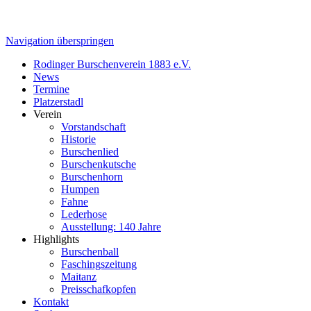
Navigation überspringen
Rodinger Burschenverein 1883 e.V.
News
Termine
Platzerstadl
Verein
Vorstandschaft
Historie
Burschenlied
Burschenkutsche
Burschenhorn
Humpen
Fahne
Lederhose
Ausstellung: 140 Jahre
Highlights
Burschenball
Faschingszeitung
Maitanz
Preisschafkopfen
Kontakt