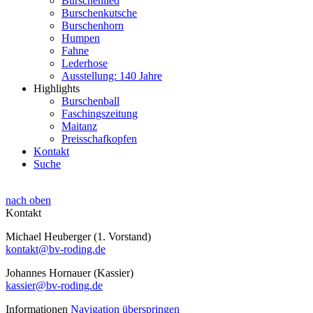
Burschenlied
Burschenkutsche
Burschenhorn
Humpen
Fahne
Lederhose
Ausstellung: 140 Jahre
Highlights
Burschenball
Faschingszeitung
Maitanz
Preisschafkopfen
Kontakt
Suche
nach oben
Kontakt
Michael Heuberger (1. Vorstand)
kontakt@bv-roding.de
Johannes Hornauer (Kassier)
kassier@bv-roding.de
Informationen
Navigation überspringen