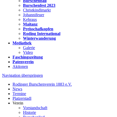
Burschenball
Burschenfest 2023
Christkindlmarkt
Johannifeuer
Kehraus
Maitanz
Preisschafkopfen
Roding International
Winterwanderung
Mediathek
Galerie
Video
Faschingszeitung
Patenverein
Aktionen
Navigation überspringen
Rodinger Burschenverein 1883 e.V.
News
Termine
Platzerstadl
Verein
Vorstandschaft
Historie