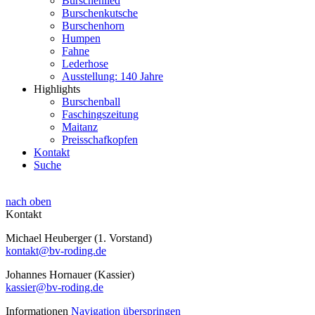
Burschenlied
Burschenkutsche
Burschenhorn
Humpen
Fahne
Lederhose
Ausstellung: 140 Jahre
Highlights
Burschenball
Faschingszeitung
Maitanz
Preisschafkopfen
Kontakt
Suche
nach oben
Kontakt
Michael Heuberger (1. Vorstand)
kontakt@bv-roding.de
Johannes Hornauer (Kassier)
kassier@bv-roding.de
Informationen
Navigation überspringen