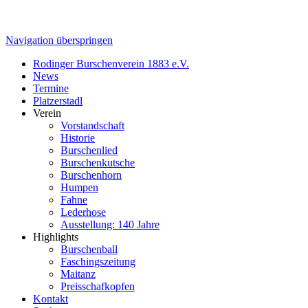
Navigation überspringen
Rodinger Burschenverein 1883 e.V.
News
Termine
Platzerstadl
Verein
Vorstandschaft
Historie
Burschenlied
Burschenkutsche
Burschenhorn
Humpen
Fahne
Lederhose
Ausstellung: 140 Jahre
Highlights
Burschenball
Faschingszeitung
Maitanz
Preisschafkopfen
Kontakt