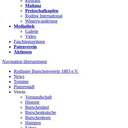
Kehraus
Maitanz
Preisschafkopfen
Roding International
Winterwanderung
Mediathek
Galerie
Video
Faschingszeitung
Patenverein
Aktionen
Navigation überspringen
Rodinger Burschenverein 1883 e.V.
News
Termine
Platzerstadl
Verein
Vorstandschaft
Historie
Burschenlied
Burschenkutsche
Burschenhorn
Humpen
Fahne