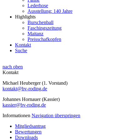
Lederhose
Ausstellung: 140 Jahre
Highlights
Burschenball
Faschingszeitung
Maitanz
Preisschafkopfen
Kontakt
Suche
nach oben
Kontakt
Michael Heuberger (1. Vorstand)
kontakt@bv-roding.de
Johannes Hornauer (Kassier)
kassier@bv-roding.de
Informationen
Navigation überspringen
Mitgliedsantrag
Bewertungen
Downloads