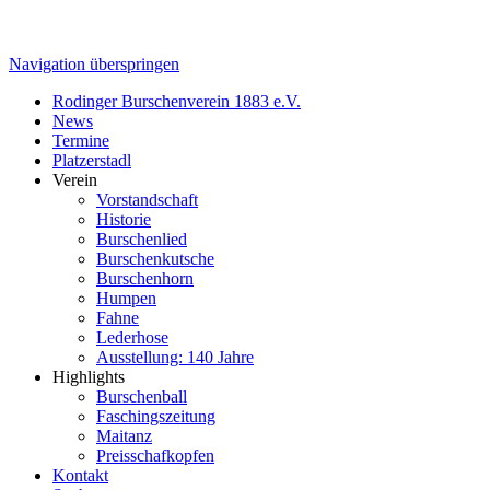
Navigation überspringen
Rodinger Burschenverein 1883 e.V.
News
Termine
Platzerstadl
Verein
Vorstandschaft
Historie
Burschenlied
Burschenkutsche
Burschenhorn
Humpen
Fahne
Lederhose
Ausstellung: 140 Jahre
Highlights
Burschenball
Faschingszeitung
Maitanz
Preisschafkopfen
Kontakt