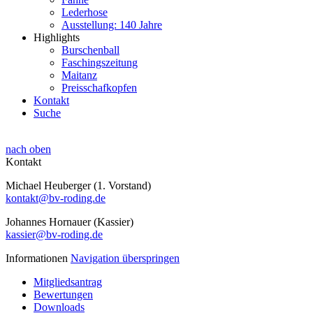
Lederhose
Ausstellung: 140 Jahre
Highlights
Burschenball
Faschingszeitung
Maitanz
Preisschafkopfen
Kontakt
Suche
nach oben
Kontakt
Michael Heuberger (1. Vorstand)
kontakt@bv-roding.de
Johannes Hornauer (Kassier)
kassier@bv-roding.de
Informationen
Navigation überspringen
Mitgliedsantrag
Bewertungen
Downloads