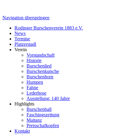
Navigation überspringen
Rodinger Burschenverein 1883 e.V.
News
Termine
Platzerstadl
Verein
Vorstandschaft
Historie
Burschenlied
Burschenkutsche
Burschenhorn
Humpen
Fahne
Lederhose
Ausstellung: 140 Jahre
Highlights
Burschenball
Faschingszeitung
Maitanz
Preisschafkopfen
Kontakt