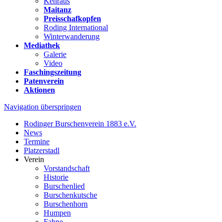
Kehraus
Maitanz
Preisschafkopfen
Roding International
Winterwanderung
Mediathek
Galerie
Video
Faschingszeitung
Patenverein
Aktionen
Navigation überspringen
Rodinger Burschenverein 1883 e.V.
News
Termine
Platzerstadl
Verein
Vorstandschaft
Historie
Burschenlied
Burschenkutsche
Burschenhorn
Humpen
Fahne