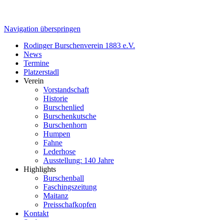
Navigation überspringen
Rodinger Burschenverein 1883 e.V.
News
Termine
Platzerstadl
Verein
Vorstandschaft
Historie
Burschenlied
Burschenkutsche
Burschenhorn
Humpen
Fahne
Lederhose
Ausstellung: 140 Jahre
Highlights
Burschenball
Faschingszeitung
Maitanz
Preisschafkopfen
Kontakt