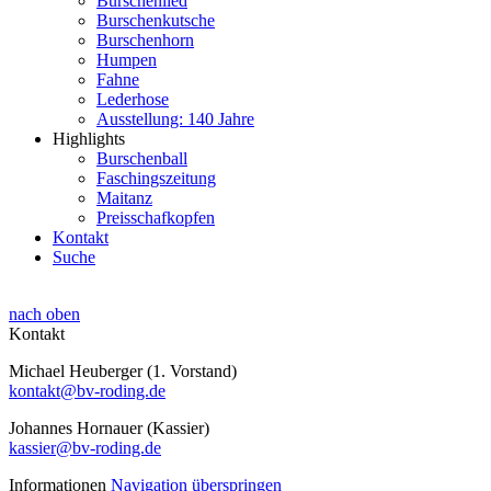
Burschenlied
Burschenkutsche
Burschenhorn
Humpen
Fahne
Lederhose
Ausstellung: 140 Jahre
Highlights
Burschenball
Faschingszeitung
Maitanz
Preisschafkopfen
Kontakt
Suche
nach oben
Kontakt
Michael Heuberger (1. Vorstand)
kontakt@bv-roding.de
Johannes Hornauer (Kassier)
kassier@bv-roding.de
Informationen
Navigation überspringen