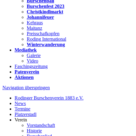
Burschenball
Burschenfest 2023
Christkindlmarkt
Johannifeuer
Kehraus
Maitanz
Preisschafkopfen
Roding International
Winterwanderung
Mediathek
Galerie
Video
Faschingszeitung
Patenverein
Aktionen
Navigation überspringen
Rodinger Burschenverein 1883 e.V.
News
Termine
Platzerstadl
Verein
Vorstandschaft
Historie