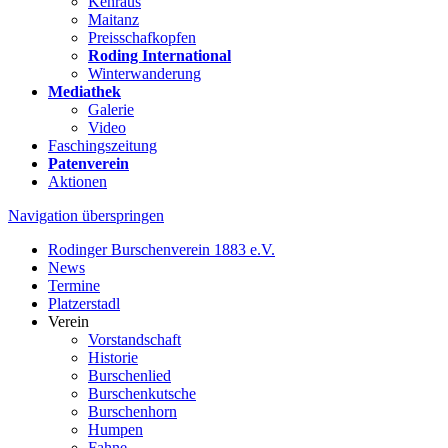
Kehraus
Maitanz
Preisschafkopfen
Roding International
Winterwanderung
Mediathek
Galerie
Video
Faschingszeitung
Patenverein
Aktionen
Navigation überspringen
Rodinger Burschenverein 1883 e.V.
News
Termine
Platzerstadl
Verein
Vorstandschaft
Historie
Burschenlied
Burschenkutsche
Burschenhorn
Humpen
Fahne