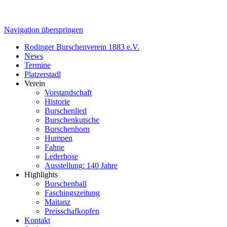
Navigation überspringen
Rodinger Burschenverein 1883 e.V.
News
Termine
Platzerstadl
Verein
Vorstandschaft
Historie
Burschenlied
Burschenkutsche
Burschenhorn
Humpen
Fahne
Lederhose
Ausstellung: 140 Jahre
Highlights
Burschenball
Faschingszeitung
Maitanz
Preisschafkopfen
Kontakt