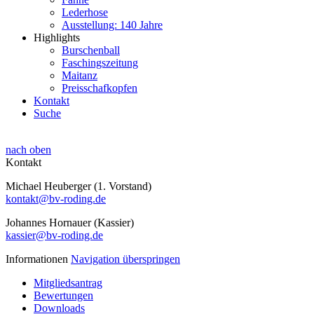
Lederhose
Ausstellung: 140 Jahre
Highlights
Burschenball
Faschingszeitung
Maitanz
Preisschafkopfen
Kontakt
Suche
nach oben
Kontakt
Michael Heuberger (1. Vorstand)
kontakt@bv-roding.de
Johannes Hornauer (Kassier)
kassier@bv-roding.de
Informationen
Navigation überspringen
Mitgliedsantrag
Bewertungen
Downloads