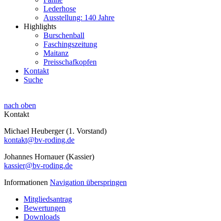
Lederhose
Ausstellung: 140 Jahre
Highlights
Burschenball
Faschingszeitung
Maitanz
Preisschafkopfen
Kontakt
Suche
nach oben
Kontakt
Michael Heuberger (1. Vorstand)
kontakt@bv-roding.de
Johannes Hornauer (Kassier)
kassier@bv-roding.de
Informationen
Navigation überspringen
Mitgliedsantrag
Bewertungen
Downloads