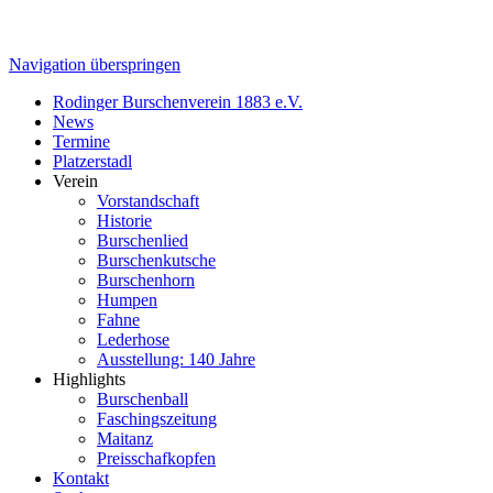
Navigation überspringen
Rodinger Burschenverein 1883 e.V.
News
Termine
Platzerstadl
Verein
Vorstandschaft
Historie
Burschenlied
Burschenkutsche
Burschenhorn
Humpen
Fahne
Lederhose
Ausstellung: 140 Jahre
Highlights
Burschenball
Faschingszeitung
Maitanz
Preisschafkopfen
Kontakt