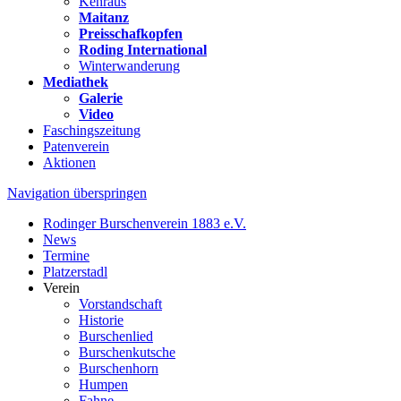
Kehraus
Maitanz
Preisschafkopfen
Roding International
Winterwanderung
Mediathek
Galerie
Video
Faschingszeitung
Patenverein
Aktionen
Navigation überspringen
Rodinger Burschenverein 1883 e.V.
News
Termine
Platzerstadl
Verein
Vorstandschaft
Historie
Burschenlied
Burschenkutsche
Burschenhorn
Humpen
Fahne