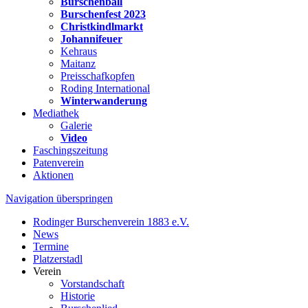
Burschenball
Burschenfest 2023
Christkindlmarkt
Johannifeuer
Kehraus
Maitanz
Preisschafkopfen
Roding International
Winterwanderung
Mediathek
Galerie
Video
Faschingszeitung
Patenverein
Aktionen
Navigation überspringen
Rodinger Burschenverein 1883 e.V.
News
Termine
Platzerstadl
Verein
Vorstandschaft
Historie