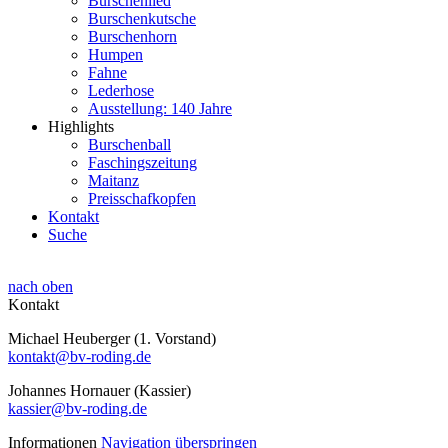
Burschenlied
Burschenkutsche
Burschenhorn
Humpen
Fahne
Lederhose
Ausstellung: 140 Jahre
Highlights
Burschenball
Faschingszeitung
Maitanz
Preisschafkopfen
Kontakt
Suche
nach oben
Kontakt
Michael Heuberger (1. Vorstand)
kontakt@bv-roding.de
Johannes Hornauer (Kassier)
kassier@bv-roding.de
Informationen
Navigation überspringen