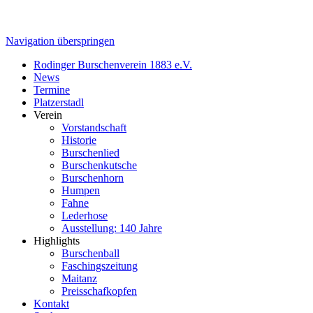
Navigation überspringen
Rodinger Burschenverein 1883 e.V.
News
Termine
Platzerstadl
Verein
Vorstandschaft
Historie
Burschenlied
Burschenkutsche
Burschenhorn
Humpen
Fahne
Lederhose
Ausstellung: 140 Jahre
Highlights
Burschenball
Faschingszeitung
Maitanz
Preisschafkopfen
Kontakt