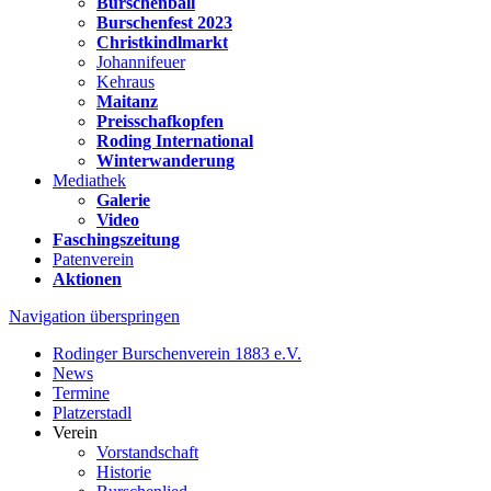
Burschenball
Burschenfest 2023
Christkindlmarkt
Johannifeuer
Kehraus
Maitanz
Preisschafkopfen
Roding International
Winterwanderung
Mediathek
Galerie
Video
Faschingszeitung
Patenverein
Aktionen
Navigation überspringen
Rodinger Burschenverein 1883 e.V.
News
Termine
Platzerstadl
Verein
Vorstandschaft
Historie