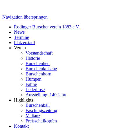
Navigation überspringen
Rodinger Burschenverein 1883 e.V.
News
Termine
Platzerstadl
Verein
Vorstandschaft
Historie
Burschenlied
Burschenkutsche
Burschenhorn
Humpen
Fahne
Lederhose
Ausstellung: 140 Jahre
Highlights
Burschenball
Faschingszeitung
Maitanz
Preisschafkopfen
Kontakt