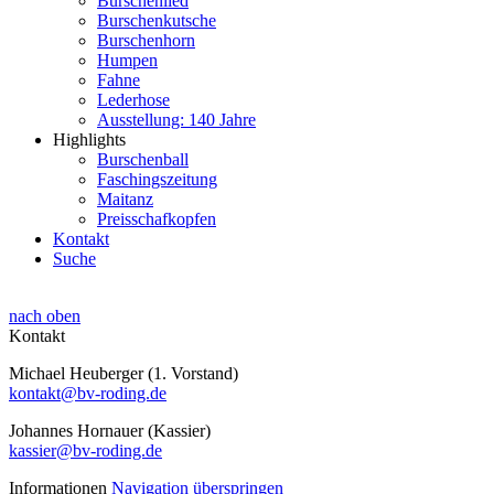
Burschenlied
Burschenkutsche
Burschenhorn
Humpen
Fahne
Lederhose
Ausstellung: 140 Jahre
Highlights
Burschenball
Faschingszeitung
Maitanz
Preisschafkopfen
Kontakt
Suche
nach oben
Kontakt
Michael Heuberger (1. Vorstand)
kontakt@bv-roding.de
Johannes Hornauer (Kassier)
kassier@bv-roding.de
Informationen
Navigation überspringen