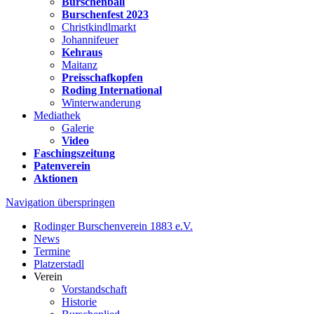
Burschenball
Burschenfest 2023
Christkindlmarkt
Johannifeuer
Kehraus
Maitanz
Preisschafkopfen
Roding International
Winterwanderung
Mediathek
Galerie
Video
Faschingszeitung
Patenverein
Aktionen
Navigation überspringen
Rodinger Burschenverein 1883 e.V.
News
Termine
Platzerstadl
Verein
Vorstandschaft
Historie