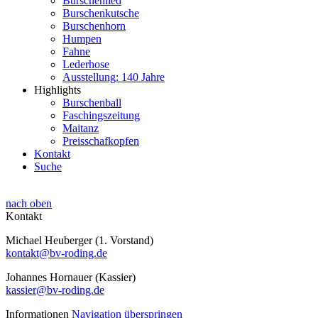
Burschenlied
Burschenkutsche
Burschenhorn
Humpen
Fahne
Lederhose
Ausstellung: 140 Jahre
Highlights
Burschenball
Faschingszeitung
Maitanz
Preisschafkopfen
Kontakt
Suche
nach oben
Kontakt
Michael Heuberger (1. Vorstand)
kontakt@bv-roding.de
Johannes Hornauer (Kassier)
kassier@bv-roding.de
Informationen
Navigation überspringen