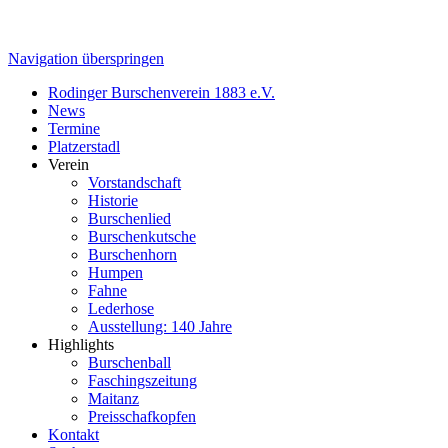
Navigation überspringen
Rodinger Burschenverein 1883 e.V.
News
Termine
Platzerstadl
Verein
Vorstandschaft
Historie
Burschenlied
Burschenkutsche
Burschenhorn
Humpen
Fahne
Lederhose
Ausstellung: 140 Jahre
Highlights
Burschenball
Faschingszeitung
Maitanz
Preisschafkopfen
Kontakt