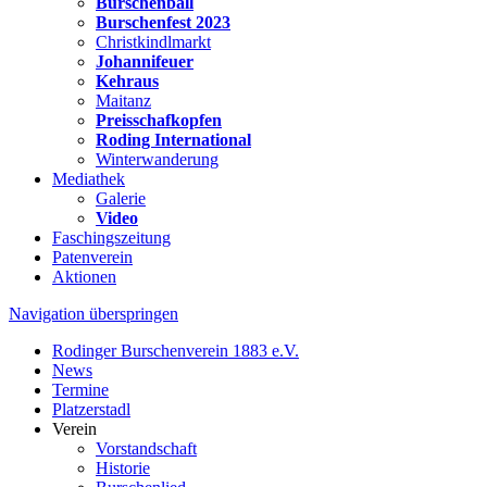
Burschenball
Burschenfest 2023
Christkindlmarkt
Johannifeuer
Kehraus
Maitanz
Preisschafkopfen
Roding International
Winterwanderung
Mediathek
Galerie
Video
Faschingszeitung
Patenverein
Aktionen
Navigation überspringen
Rodinger Burschenverein 1883 e.V.
News
Termine
Platzerstadl
Verein
Vorstandschaft
Historie