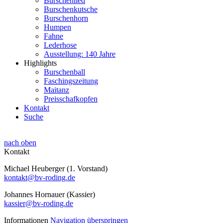
Burschenlied
Burschenkutsche
Burschenhorn
Humpen
Fahne
Lederhose
Ausstellung: 140 Jahre
Highlights
Burschenball
Faschingszeitung
Maitanz
Preisschafkopfen
Kontakt
Suche
nach oben
Kontakt
Michael Heuberger (1. Vorstand)
kontakt@bv-roding.de
Johannes Hornauer (Kassier)
kassier@bv-roding.de
Informationen
Navigation überspringen