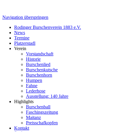
Navigation überspringen
Rodinger Burschenverein 1883 e.V.
News
Termine
Platzerstadl
Verein
Vorstandschaft
Historie
Burschenlied
Burschenkutsche
Burschenhorn
Humpen
Fahne
Lederhose
Ausstellung: 140 Jahre
Highlights
Burschenball
Faschingszeitung
Maitanz
Preisschafkopfen
Kontakt