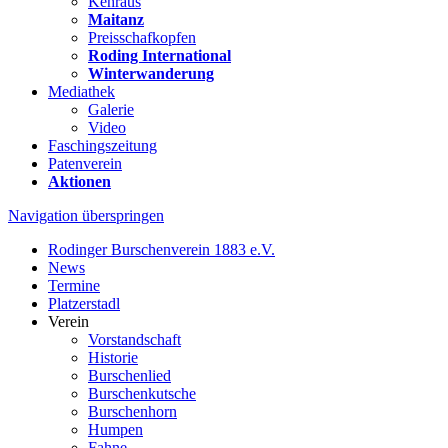
Kehraus
Maitanz
Preisschafkopfen
Roding International
Winterwanderung
Mediathek
Galerie
Video
Faschingszeitung
Patenverein
Aktionen
Navigation überspringen
Rodinger Burschenverein 1883 e.V.
News
Termine
Platzerstadl
Verein
Vorstandschaft
Historie
Burschenlied
Burschenkutsche
Burschenhorn
Humpen
Fahne