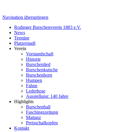
Navigation überspringen
Rodinger Burschenverein 1883 e.V.
News
Termine
Platzerstadl
Verein
Vorstandschaft
Historie
Burschenlied
Burschenkutsche
Burschenhorn
Humpen
Fahne
Lederhose
Ausstellung: 140 Jahre
Highlights
Burschenball
Faschingszeitung
Maitanz
Preisschafkopfen
Kontakt