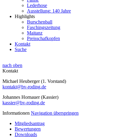
Lederhose
Ausstellung: 140 Jahre
Highlights
Burschenball
Faschingszeitung
Maitanz
Preisschafkopfen
Kontakt
Suche
nach oben
Kontakt
Michael Heuberger (1. Vorstand)
kontakt@bv-roding.de
Johannes Hornauer (Kassier)
kassier@bv-roding.de
Informationen
Navigation überspringen
Mitgliedsantrag
Bewertungen
Downloads