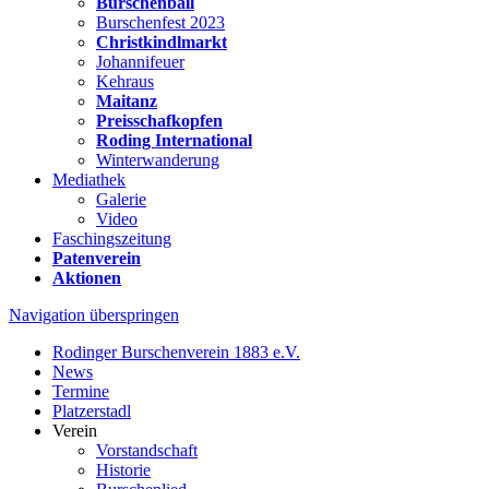
Burschenball
Burschenfest 2023
Christkindlmarkt
Johannifeuer
Kehraus
Maitanz
Preisschafkopfen
Roding International
Winterwanderung
Mediathek
Galerie
Video
Faschingszeitung
Patenverein
Aktionen
Navigation überspringen
Rodinger Burschenverein 1883 e.V.
News
Termine
Platzerstadl
Verein
Vorstandschaft
Historie