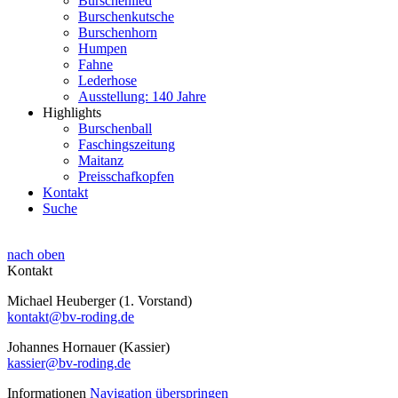
Burschenlied
Burschenkutsche
Burschenhorn
Humpen
Fahne
Lederhose
Ausstellung: 140 Jahre
Highlights
Burschenball
Faschingszeitung
Maitanz
Preisschafkopfen
Kontakt
Suche
nach oben
Kontakt
Michael Heuberger (1. Vorstand)
kontakt@bv-roding.de
Johannes Hornauer (Kassier)
kassier@bv-roding.de
Informationen
Navigation überspringen