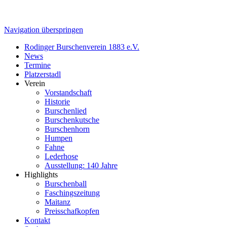
Navigation überspringen
Rodinger Burschenverein 1883 e.V.
News
Termine
Platzerstadl
Verein
Vorstandschaft
Historie
Burschenlied
Burschenkutsche
Burschenhorn
Humpen
Fahne
Lederhose
Ausstellung: 140 Jahre
Highlights
Burschenball
Faschingszeitung
Maitanz
Preisschafkopfen
Kontakt