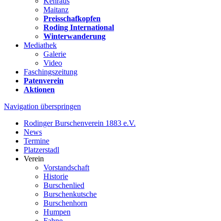
Kehraus
Maitanz
Preisschafkopfen
Roding International
Winterwanderung
Mediathek
Galerie
Video
Faschingszeitung
Patenverein
Aktionen
Navigation überspringen
Rodinger Burschenverein 1883 e.V.
News
Termine
Platzerstadl
Verein
Vorstandschaft
Historie
Burschenlied
Burschenkutsche
Burschenhorn
Humpen
Fahne