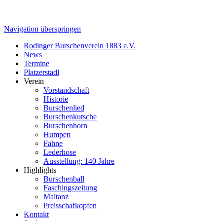
Navigation überspringen
Rodinger Burschenverein 1883 e.V.
News
Termine
Platzerstadl
Verein
Vorstandschaft
Historie
Burschenlied
Burschenkutsche
Burschenhorn
Humpen
Fahne
Lederhose
Ausstellung: 140 Jahre
Highlights
Burschenball
Faschingszeitung
Maitanz
Preisschafkopfen
Kontakt