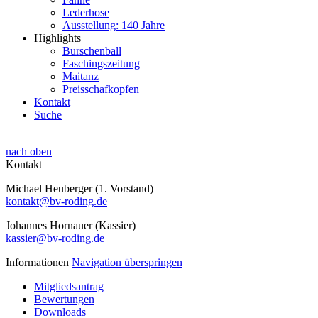
Lederhose
Ausstellung: 140 Jahre
Highlights
Burschenball
Faschingszeitung
Maitanz
Preisschafkopfen
Kontakt
Suche
nach oben
Kontakt
Michael Heuberger (1. Vorstand)
kontakt@bv-roding.de
Johannes Hornauer (Kassier)
kassier@bv-roding.de
Informationen
Navigation überspringen
Mitgliedsantrag
Bewertungen
Downloads