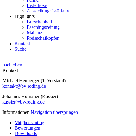
Lederhose
Ausstellung: 140 Jahre
Highlights
Burschenball
Faschingszeitung
Maitanz
Preisschafkopfen
Kontakt
Suche
nach oben
Kontakt
Michael Heuberger (1. Vorstand)
kontakt@bv-roding.de
Johannes Hornauer (Kassier)
kassier@bv-roding.de
Informationen
Navigation überspringen
Mitgliedsantrag
Bewertungen
Downloads