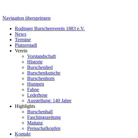
Navigation überspringen
Rodinger Burschenverein 1883 e.V.
News
Termine
Platzerstadl
Verein
Vorstandschaft
Historie
Burschenlied
Burschenkutsche
Burschenhorn
Humpen
Fahne
Lederhose
Ausstellung: 140 Jahre
Highlights
Burschenball
Faschingszeitung
Maitanz
Preisschafkopfen
Kontakt