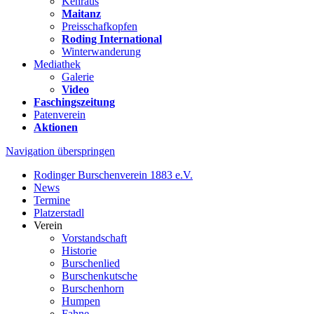
Kehraus
Maitanz
Preisschafkopfen
Roding International
Winterwanderung
Mediathek
Galerie
Video
Faschingszeitung
Patenverein
Aktionen
Navigation überspringen
Rodinger Burschenverein 1883 e.V.
News
Termine
Platzerstadl
Verein
Vorstandschaft
Historie
Burschenlied
Burschenkutsche
Burschenhorn
Humpen
Fahne