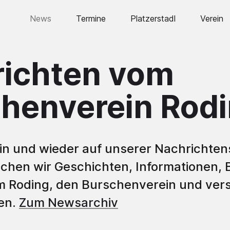
News
Termine
Platzerstadl
Verein
Vorstand
ichten vom
Historie
Burschen
henverein Rod
Bursche
Bursche
Humpen
n und wieder auf unserer Nachrichtens
lichen wir Geschichten, Informationen, 
Fahne
m Roding, den Burschenverein und ver
Lederho
en.
Zum Newsarchiv
Ausstell
Jahre