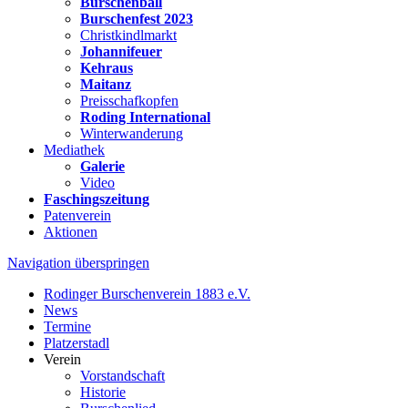
Burschenball
Burschenfest 2023
Christkindlmarkt
Johannifeuer
Kehraus
Maitanz
Preisschafkopfen
Roding International
Winterwanderung
Mediathek
Galerie
Video
Faschingszeitung
Patenverein
Aktionen
Navigation überspringen
Rodinger Burschenverein 1883 e.V.
News
Termine
Platzerstadl
Verein
Vorstandschaft
Historie