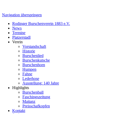
Navigation überspringen
Rodinger Burschenverein 1883 e.V.
News
Termine
Platzerstadl
Verein
Vorstandschaft
Historie
Burschenlied
Burschenkutsche
Burschenhorn
Humpen
Fahne
Lederhose
Ausstellung: 140 Jahre
Highlights
Burschenball
Faschingszeitung
Maitanz
Preisschafkopfen
Kontakt