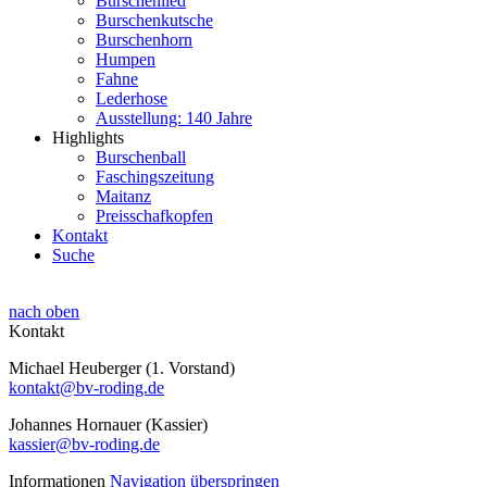
Burschenlied
Burschenkutsche
Burschenhorn
Humpen
Fahne
Lederhose
Ausstellung: 140 Jahre
Highlights
Burschenball
Faschingszeitung
Maitanz
Preisschafkopfen
Kontakt
Suche
nach oben
Kontakt
Michael Heuberger (1. Vorstand)
kontakt@bv-roding.de
Johannes Hornauer (Kassier)
kassier@bv-roding.de
Informationen
Navigation überspringen