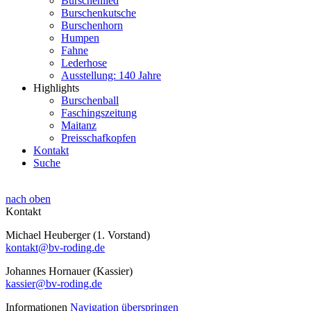
Burschenlied
Burschenkutsche
Burschenhorn
Humpen
Fahne
Lederhose
Ausstellung: 140 Jahre
Highlights
Burschenball
Faschingszeitung
Maitanz
Preisschafkopfen
Kontakt
Suche
nach oben
Kontakt
Michael Heuberger (1. Vorstand)
kontakt@bv-roding.de
Johannes Hornauer (Kassier)
kassier@bv-roding.de
Informationen
Navigation überspringen