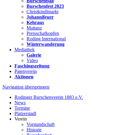
Burschenball
Burschenfest 2023
Christkindlmarkt
Johannifeuer
Kehraus
Maitanz
Preisschafkopfen
Roding International
Winterwanderung
Mediathek
Galerie
Video
Faschingszeitung
Patenverein
Aktionen
Navigation überspringen
Rodinger Burschenverein 1883 e.V.
News
Termine
Platzerstadl
Verein
Vorstandschaft
Historie