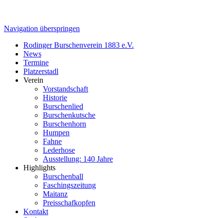
Navigation überspringen
Rodinger Burschenverein 1883 e.V.
News
Termine
Platzerstadl
Verein
Vorstandschaft
Historie
Burschenlied
Burschenkutsche
Burschenhorn
Humpen
Fahne
Lederhose
Ausstellung: 140 Jahre
Highlights
Burschenball
Faschingszeitung
Maitanz
Preisschafkopfen
Kontakt