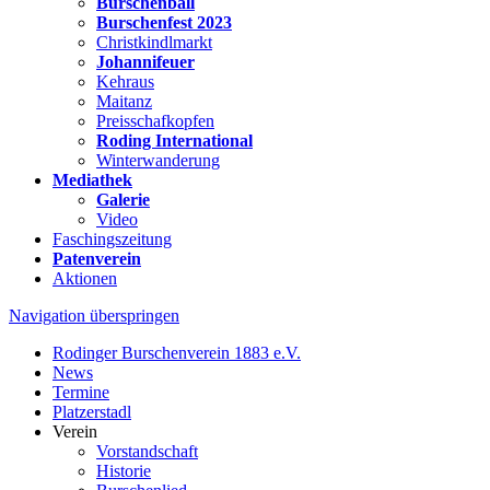
Burschenball
Burschenfest 2023
Christkindlmarkt
Johannifeuer
Kehraus
Maitanz
Preisschafkopfen
Roding International
Winterwanderung
Mediathek
Galerie
Video
Faschingszeitung
Patenverein
Aktionen
Navigation überspringen
Rodinger Burschenverein 1883 e.V.
News
Termine
Platzerstadl
Verein
Vorstandschaft
Historie