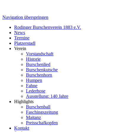
Navigation überspringen
Rodinger Burschenverein 1883 e.V.
News
Termine
Platzerstadl
Verein
Vorstandschaft
Historie
Burschenlied
Burschenkutsche
Burschenhorn
Humpen
Fahne
Lederhose
Ausstellung: 140 Jahre
Highlights
Burschenball
Faschingszeitung
Maitanz
Preisschafkopfen
Kontakt