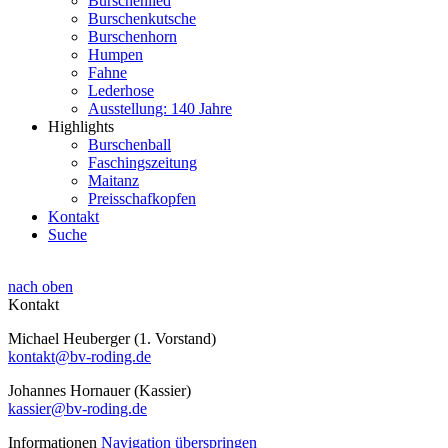
Burschenlied
Burschenkutsche
Burschenhorn
Humpen
Fahne
Lederhose
Ausstellung: 140 Jahre
Highlights
Burschenball
Faschingszeitung
Maitanz
Preisschafkopfen
Kontakt
Suche
nach oben
Kontakt
Michael Heuberger (1. Vorstand)
kontakt@bv-roding.de
Johannes Hornauer (Kassier)
kassier@bv-roding.de
Informationen
Navigation überspringen