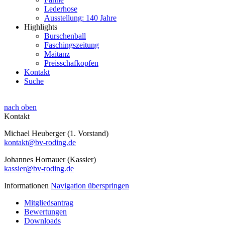
Lederhose
Ausstellung: 140 Jahre
Highlights
Burschenball
Faschingszeitung
Maitanz
Preisschafkopfen
Kontakt
Suche
nach oben
Kontakt
Michael Heuberger (1. Vorstand)
kontakt@bv-roding.de
Johannes Hornauer (Kassier)
kassier@bv-roding.de
Informationen
Navigation überspringen
Mitgliedsantrag
Bewertungen
Downloads