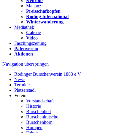
Kehraus
Maitanz
Preisschafkopfen
Roding International
Winterwanderung
Mediathek
Galerie
Video
Faschingszeitung
Patenverein
Aktionen
Navigation überspringen
Rodinger Burschenverein 1883 e.V.
News
Termine
Platzerstadl
Verein
Vorstandschaft
Historie
Burschenlied
Burschenkutsche
Burschenhorn
Humpen
Fahne