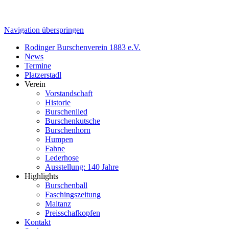
Navigation überspringen
Rodinger Burschenverein 1883 e.V.
News
Termine
Platzerstadl
Verein
Vorstandschaft
Historie
Burschenlied
Burschenkutsche
Burschenhorn
Humpen
Fahne
Lederhose
Ausstellung: 140 Jahre
Highlights
Burschenball
Faschingszeitung
Maitanz
Preisschafkopfen
Kontakt