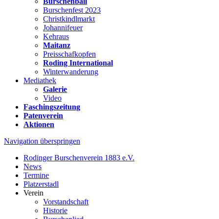
Burschenball
Burschenfest 2023
Christkindlmarkt
Johannifeuer
Kehraus
Maitanz
Preisschafkopfen
Roding International
Winterwanderung
Mediathek
Galerie
Video
Faschingszeitung
Patenverein
Aktionen
Navigation überspringen
Rodinger Burschenverein 1883 e.V.
News
Termine
Platzerstadl
Verein
Vorstandschaft
Historie