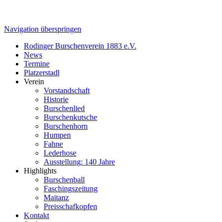
Navigation überspringen
Rodinger Burschenverein 1883 e.V.
News
Termine
Platzerstadl
Verein
Vorstandschaft
Historie
Burschenlied
Burschenkutsche
Burschenhorn
Humpen
Fahne
Lederhose
Ausstellung: 140 Jahre
Highlights
Burschenball
Faschingszeitung
Maitanz
Preisschafkopfen
Kontakt