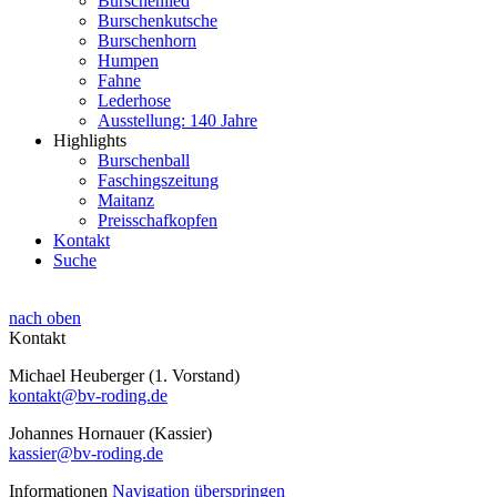
Burschenlied
Burschenkutsche
Burschenhorn
Humpen
Fahne
Lederhose
Ausstellung: 140 Jahre
Highlights
Burschenball
Faschingszeitung
Maitanz
Preisschafkopfen
Kontakt
Suche
nach oben
Kontakt
Michael Heuberger (1. Vorstand)
kontakt@bv-roding.de
Johannes Hornauer (Kassier)
kassier@bv-roding.de
Informationen
Navigation überspringen