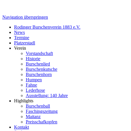
Navigation überspringen
Rodinger Burschenverein 1883 e.V.
News
Termine
Platzerstadl
Verein
Vorstandschaft
Historie
Burschenlied
Burschenkutsche
Burschenhorn
Humpen
Fahne
Lederhose
Ausstellung: 140 Jahre
Highlights
Burschenball
Faschingszeitung
Maitanz
Preisschafkopfen
Kontakt