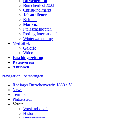
Burschenball
Burschenfest 2023
Christkindlmarkt
Johannifeuer
Kehraus
Maitanz
Preisschafkopfen
Roding International
Winterwanderung
Mediathek
Galerie
Video
Faschingszeitung
Patenverein
Aktionen
Navigation überspringen
Rodinger Burschenverein 1883 e.V.
News
Termine
Platzerstadl
Verein
Vorstandschaft
Historie