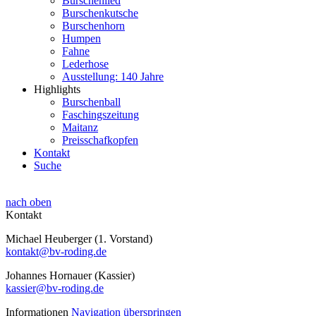
Burschenlied
Burschenkutsche
Burschenhorn
Humpen
Fahne
Lederhose
Ausstellung: 140 Jahre
Highlights
Burschenball
Faschingszeitung
Maitanz
Preisschafkopfen
Kontakt
Suche
nach oben
Kontakt
Michael Heuberger (1. Vorstand)
kontakt@bv-roding.de
Johannes Hornauer (Kassier)
kassier@bv-roding.de
Informationen
Navigation überspringen