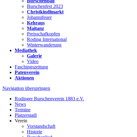
Burschenball
Burschenfest 2023
Christkindlmarkt
Johannifeuer
Kehraus
Maitanz
Preisschafkopfen
Roding International
Winterwanderung
Mediathek
Galerie
Video
Faschingszeitung
Patenverein
Aktionen
Navigation überspringen
Rodinger Burschenverein 1883 e.V.
News
Termine
Platzerstadl
Verein
Vorstandschaft
Historie