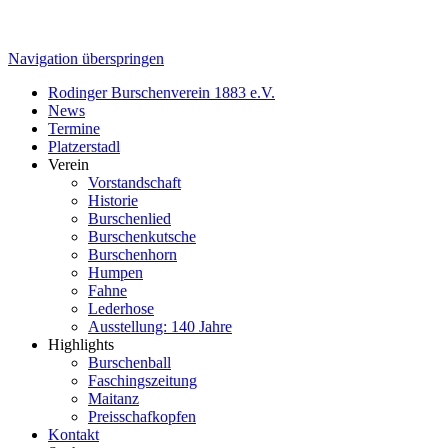
Navigation überspringen
Rodinger Burschenverein 1883 e.V.
News
Termine
Platzerstadl
Verein
Vorstandschaft
Historie
Burschenlied
Burschenkutsche
Burschenhorn
Humpen
Fahne
Lederhose
Ausstellung: 140 Jahre
Highlights
Burschenball
Faschingszeitung
Maitanz
Preisschafkopfen
Kontakt