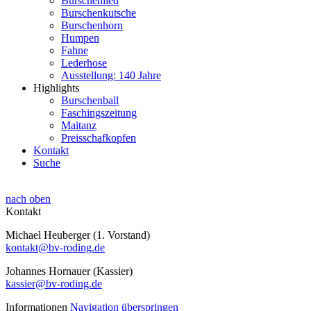
Burschenlied
Burschenkutsche
Burschenhorn
Humpen
Fahne
Lederhose
Ausstellung: 140 Jahre
Highlights
Burschenball
Faschingszeitung
Maitanz
Preisschafkopfen
Kontakt
Suche
nach oben
Kontakt
Michael Heuberger (1. Vorstand)
kontakt@bv-roding.de
Johannes Hornauer (Kassier)
kassier@bv-roding.de
Informationen
Navigation überspringen