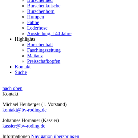
Burschenlied
Burschenkutsche
Burschenhorn
Humpen
Fahne
Lederhose
Ausstellung: 140 Jahre
Highlights
Burschenball
Faschingszeitung
Maitanz
Preisschafkopfen
Kontakt
Suche
nach oben
Kontakt
Michael Heuberger (1. Vorstand)
kontakt@bv-roding.de
Johannes Hornauer (Kassier)
kassier@bv-roding.de
Informationen
Navigation überspringen