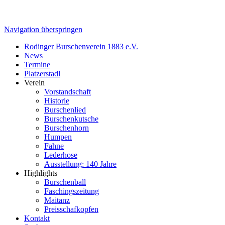
Navigation überspringen
Rodinger Burschenverein 1883 e.V.
News
Termine
Platzerstadl
Verein
Vorstandschaft
Historie
Burschenlied
Burschenkutsche
Burschenhorn
Humpen
Fahne
Lederhose
Ausstellung: 140 Jahre
Highlights
Burschenball
Faschingszeitung
Maitanz
Preisschafkopfen
Kontakt