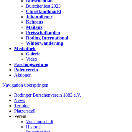
Burschenball
Burschenfest 2023
Christkindlmarkt
Johannifeuer
Kehraus
Maitanz
Preisschafkopfen
Roding International
Winterwanderung
Mediathek
Galerie
Video
Faschingszeitung
Patenverein
Aktionen
Navigation überspringen
Rodinger Burschenverein 1883 e.V.
News
Termine
Platzerstadl
Verein
Vorstandschaft
Historie