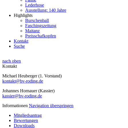
Lederhose
Ausstellung: 140 Jahre
Highlights
Burschenball
Faschingszeitung
Maitanz
Preisschafkopfen
Kontakt
Suche
nach oben
Kontakt
Michael Heuberger (1. Vorstand)
kontakt@bv-roding.de
Johannes Hornauer (Kassier)
kassier@bv-roding.de
Informationen
Navigation überspringen
Mitgliedsantrag
Bewertungen
Downloads