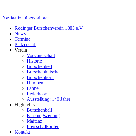
Navigation überspringen
Rodinger Burschenverein 1883 e.V.
News
Termine
Platzerstadl
Verein
Vorstandschaft
Historie
Burschenlied
Burschenkutsche
Burschenhorn
Humpen
Fahne
Lederhose
Ausstellung: 140 Jahre
Highlights
Burschenball
Faschingszeitung
Maitanz
Preisschafkopfen
Kontakt