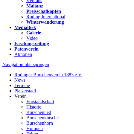
Kehraus
Maitanz
Preisschafkopfen
Roding International
Winterwanderung
Mediathek
Galerie
Video
Faschingszeitung
Patenverein
Aktionen
Navigation überspringen
Rodinger Burschenverein 1883 e.V.
News
Termine
Platzerstadl
Verein
Vorstandschaft
Historie
Burschenlied
Burschenkutsche
Burschenhorn
Humpen
Fahne