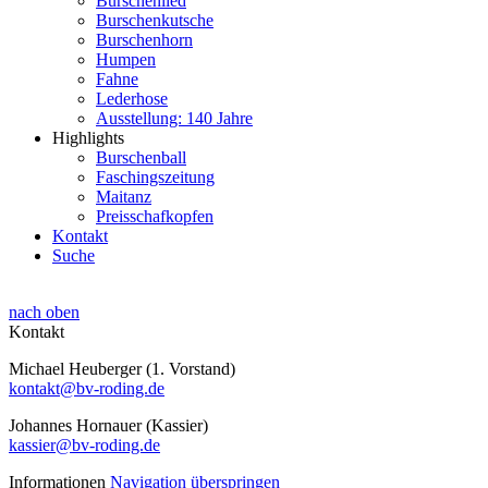
Burschenlied
Burschenkutsche
Burschenhorn
Humpen
Fahne
Lederhose
Ausstellung: 140 Jahre
Highlights
Burschenball
Faschingszeitung
Maitanz
Preisschafkopfen
Kontakt
Suche
nach oben
Kontakt
Michael Heuberger (1. Vorstand)
kontakt@bv-roding.de
Johannes Hornauer (Kassier)
kassier@bv-roding.de
Informationen
Navigation überspringen