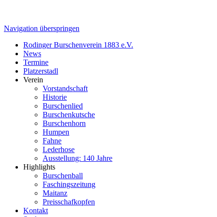
Navigation überspringen
Rodinger Burschenverein 1883 e.V.
News
Termine
Platzerstadl
Verein
Vorstandschaft
Historie
Burschenlied
Burschenkutsche
Burschenhorn
Humpen
Fahne
Lederhose
Ausstellung: 140 Jahre
Highlights
Burschenball
Faschingszeitung
Maitanz
Preisschafkopfen
Kontakt