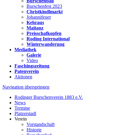
Burschenball
Burschenfest 2023
Christkindlmarkt
Johannifeuer
Kehraus
Maitanz
Preisschafkopfen
Roding International
Winterwanderung
Mediathek
Galerie
Video
Faschingszeitung
Patenverein
Aktionen
Navigation überspringen
Rodinger Burschenverein 1883 e.V.
News
Termine
Platzerstadl
Verein
Vorstandschaft
Historie